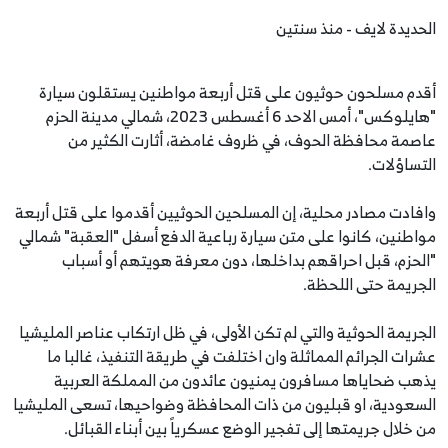
الحديدة لايف - منذ سنتين
أقدم مسلحون حوثيون على قتل أربعة مواطنين يستقلون سيارة
"هايلوكس"، أمس الاحد 6 أغسطس 2023، شمالي مدينة الحزم
عاصمة محافظة الحوف، في ظروف غامضة، أثارت الكثير من
التساؤلات.
وافادت مصادر محلية، إن المسلحين الحوثيين أقدموا على قتل أربعة
مواطنين، كانوا على متن سيارة رباعية الدفع أسفل "العقبة" شمالي
"الحزم، قبل احراقهم بداخلها، دون معرفة هويتهم أو أسباب
الجريمة حتى اللحظة.
الجريمة الحوثية والتي لم تكن الأولى، في ظل ارتكاب عناصر المليشيا
عشرات الجرائم المماثلة وان اختلفت في طريقة التنفيذ، غالبا ما
يذهب ضحاياها مسافرون يمنيون عائدون من المملكة العربية
السعودية، او قبليون من ذات المحافظة وضواحيها، تسعى المليشيا
من خلال جريمتها إلى تفجير الوضع عسكرياً بين أبناء القبائل.