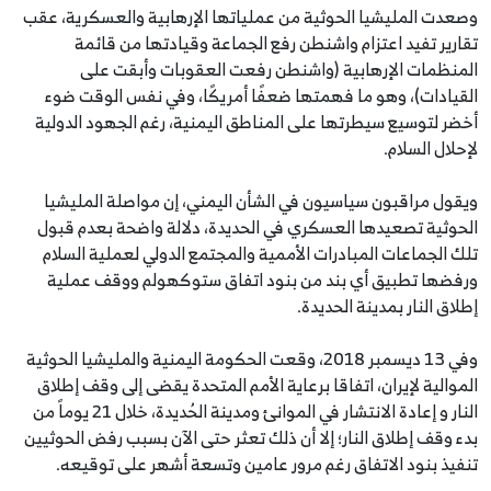
وصعدت المليشيا الحوثية من عملياتها الإرهابية والعسكرية، عقب
تقارير تفيد اعتزام واشنطن رفع الجماعة وقيادتها من قائمة
المنظمات الإرهابية (واشنطن رفعت العقوبات وأبقت على
القيادات)، وهو ما فهمتها ضعفًا أمريكًا، وفي نفس الوقت ضوء
أخضر لتوسيع سيطرتها على المناطق اليمنية، رغم الجهود الدولية
لإحلال السلام.
ويقول مراقبون سياسيون في الشأن اليمني، إن مواصلة المليشيا
الحوثية تصعيدها العسكري في الحديدة، دلالة واضحة بعدم قبول
تلك الجماعات المبادرات الأممية والمجتمع الدولي لعملية السلام
ورفضها تطبيق أي بند من بنود اتفاق ستوكهولم ووقف عملية
إطلاق النار بمدينة الحديدة.
وفي 13 ديسمبر 2018، وقعت الحكومة اليمنية والمليشيا الحوثية
الموالية لإيران، اتفاقا برعاية الأمم المتحدة يقضى إلى وقف إطلاق
النار و إعادة الانتشار في الموانئ ومدينة الحُديدة، خلال 21 يوماً من
بدء وقف إطلاق النار؛ إلا أن ذلك تعثر حتى الآن بسبب رفض الحوثيين
تنفيذ بنود الاتفاق رغم مرور عامين وتسعة أشهر على توقيعه.