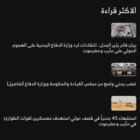
الاكثر قراءة
بيان فاتر يثير الجدل.. انتقادات لرد وزارة الدفاع اليمنية على الهجوم
الحوثي على مأرب وحضرموت
غضب يمني واسع من مجلس القيادة والحكومة ووزارة الدفاع (تفاصيل)
استشهاد 45 جندياً في قصف حوثي استهدف معسكرين لقوات الطوارئ
في مأرب وحضرموت