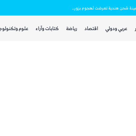
خفر السواحل والبحرية اليمنية ينقذان طاقم سفينة شحن هندية تعرضت لهجوم بزورق مفخخ
الفرصة التي انتظرها الحوثي!
عربي ودولي
اقتصاد
رياضة
كتابات وآراء
علوم وتكنولوج