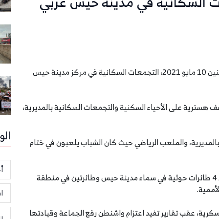
ت السكانية في مدينة حيس غربي
استهدفت مليشيا الحوثي الإرهابية الموالية لإيران، الإثنين 10 مايو 2021، التجمعات السكانية في مركز مدينة حيس
هسترية على الأحياء السكنية والتجمعات السكانية بالمديرية،
الو
المديرية، والملعب الرياضي حيث كان الشباب يلعبون في ختام
أخ
ورصدت القوات المشتركة في الساعات الماضية، تحليق 4 طائرات حوثية في سماء مدينة حيس وطائرتين في منطقة
أممية.
ا
كرية، عقب تقارير تفيد اعتزام واشنطن رفع الجماعة وقيادتها
ر