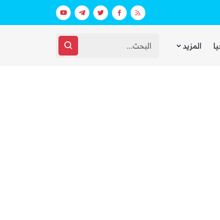
بينما يجوع اليمنيون.. شبكات حوثية تتقا
يا
المزيد