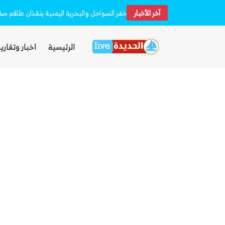
آخر الأخبار
استشهاد 45 جندياً في قصف حوثي استهدف معسكرين لقوات الطوارئ في مأرب وحضرموت
الرئيسية
اخبار وتقارير