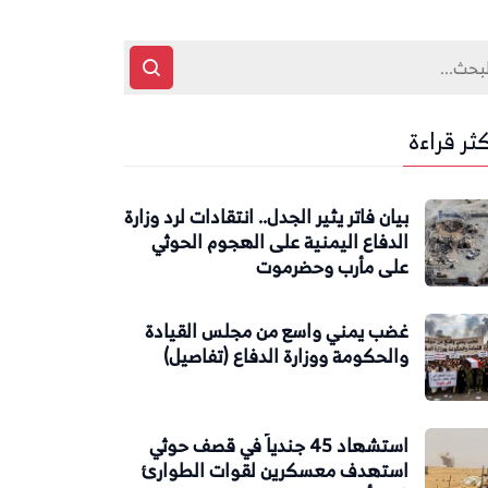
كثر قراءة
بيان فاتر يثير الجدل.. انتقادات لرد وزارة
الدفاع اليمنية على الهجوم الحوثي
على مأرب وحضرموت
غضب يمني واسع من مجلس القيادة
والحكومة ووزارة الدفاع (تفاصيل)
استشهاد 45 جندياً في قصف حوثي
استهدف معسكرين لقوات الطوارئ