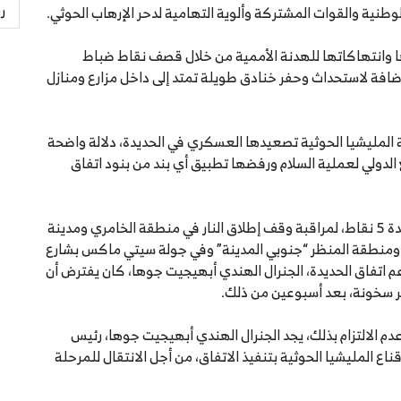
ر
وطنية والقوات المشتركة وألوية التهامية لدحر الإرهاب الحوثي.
ها وانتهاكاتها للهدنة الأممية من خلال قصف نقاط ضباط
تباط التي أنشأتها الأمم المتحدة في أكتوبر 2019، إضافة لاستحداث وحفر خنادق طويلة تمتد إلى داخل مزارع ومنازل
المليشيا الحوثية تصعيدها العسكري في الحديدة، دلالة واضحة
الدولي لعملية السلام ورفضها تطبيق أي بند من بنود اتفاق
وخلال الفترة 19 -23 اكتوبر 2019 م نشرت الأمم المتحدة 5 نقاط، لمراقبة وقف إطلاق النار في منطقة الخامري ومدينة
الصالح، شمالي الحديدة، وقوس النصر “شرقي المدينة”، ‎ومنطقة المنظر “جنوبي المدينة” وفي جولة سيتي ماكس بشارع
م اتفاق الحديدة، الجنرال الهندي أبهيجيت جوها، كان يفترض أن
ر سخونة، بعد أسبوعين من ذلك.
دم الالتزام بذلك، يجد الجنرال الهندي أبهيجيت جوها، رئيس
اع المليشيا الحوثية بتنفيذ الاتفاق، من أجل الانتقال للمرحلة