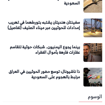
السعودية
سفينتان هنديتان يشتبه بتورطهما في تهريب
إمدادات للحوثيين عبر ميناء الصليف (تفاصيل)
بينما يجوع اليمنيون.. شبكات حوثية تتقاسم
عقارات فارهة بأموال الفقراء
ذا ناشيونال: توسع حضور الحوثيين في العراق
مرتبط بالهجوم على السعودية
الوسوم