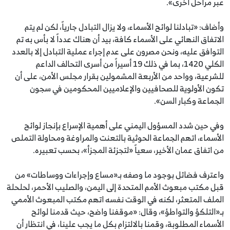
عبر مراحل أخرى».
وأضاف: «تبادلنا لوائح الأسماء، ولا يزال التبادل جارياً، لكن لم يتم
الاتفاق النهائي على الأسماء كافة، بيد أن هناك عدداً لا بأس به تم
التوافق عليه، ونحن مصرون على عدم إجراء عملية التبادل إلا بالعدد
الكلي 1420، بما في ذلك 19 أسيراً من أسرى التحالف الداعم
للشرعية، وواحد من الأربعة المشمولين بقرار مجلس الأمن، على أن
تكون الأولوية للصحافيين والإعلاميين المحكومين في سجون
الجماعة وكبار السن».
وفي حين شدد المسؤول اليمني على أهمية الإسراع بإنجاز لوائح
الأسماء، اتهم الجماعة الحوثية بالتعنت والمراوغة ومحاولة التملص
من اتفاق عمان الأخير، سعياً «لتجزئة المجزأ»، بحسب تعبيره.
واعترف فضائل بوجود ما وصفه بـ«مساع وإجراءات ووساطات» من
قبل مكتب مبعوث الأمم المتحدة إلى اليمن، والصليب الأحمر، لحلحلة
الملف المتعثر، لكنه في الوقت نفسه اتهم مكتب المبعوث الأممي
بـ«التلكؤ والتواطؤ»، وقال: «موقفنا واضح، حيث قدمنا لوائح
الأسماء المطلوبة، وقمنا بالالتزام بكل ما يجب علينا، في انتظار أن