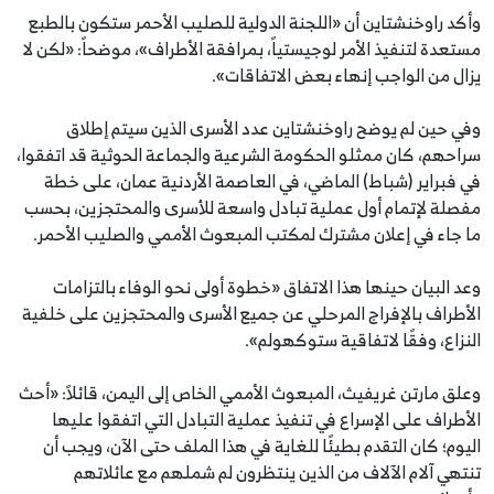
وأكد راوخنشتاين أن «اللجنة الدولية للصليب الأحمر ستكون بالطبع
مستعدة لتنفيذ الأمر لوجيستياً، بمرافقة الأطراف»، موضحاً: «لكن لا
يزال من الواجب إنهاء بعض الاتفاقات».
وفي حين لم يوضح راوخنشتاين عدد الأسرى الذين سيتم إطلاق
سراحهم، كان ممثلو الحكومة الشرعية والجماعة الحوثية قد اتفقوا،
في فبراير (شباط) الماضي، في العاصمة الأردنية عمان، على خطة
مفصلة لإتمام أول عملية تبادل واسعة للأسرى والمحتجزين، بحسب
ما جاء في إعلان مشترك لمكتب المبعوث الأممي والصليب الأحمر.
وعد البيان حينها هذا الاتفاق «خطوة أولى نحو الوفاء بالتزامات
الأطراف بالإفراج المرحلي عن جميع الأسرى والمحتجزين على خلفية
النزاع، وفقًا لاتفاقية ستوكهولم».
وعلق مارتن غريفيث، المبعوث الأممي الخاص إلى اليمن، قائلاً: «أحث
الأطراف على الإسراع في تنفيذ عملية التبادل التي اتفقوا عليها
اليوم؛ كان التقدم بطيئًا للغاية في هذا الملف حتى الآن، ويجب أن
تنتهي آلام الآلاف من الذين ينتظرون لم شملهم مع عائلاتهم