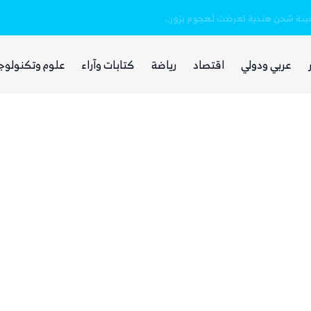
خفر السواحل والبحرية اليمنية ينقذان طاقم سفينة شحن هندية تعرضت لهجوم بزورق مفخخ
بينما يجوع اليمنيون.. شبكات حوثية تتقاسم 
عربي ودولي
اقتصاد
رياضة
كتابات وآراء
علوم وتكنولوج