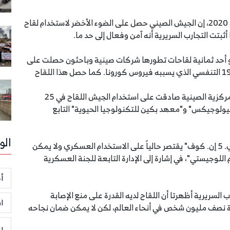
قالت شركة "كانسينو بيولوجيكس" ، الاثنين 29 يونيو 2020، إن الجيش الصيني حصل على الضوء الأخضر لاستخدام لقاح
تت التجارب السريرية أنه آمن وفعال إلى حد ما.
عليه اسم "أيه. دي. 5 إن. كوف" هو أحد ثمانية لقاحات تطورها شركات صينية وباحثون حصلت على
موافقة لتجربتها على البشر للوقاية من مرض كوفيد-19 التنفسي الذي يسببه فيروس كورونا. كما حصل هذا اللقاح
وقالت "كانسينو بيولوجيكس" إن اللجنة العسكرية المركزية الصينية صادقت على استخدام الجيش اللقاح في 25
بيولوجيكس" و"معهد بكين للتكنولوجيا الحيوية" التابع
الو
وأوضحت "كانسينو بيولوجيكس" أن "استخدام "أيه. دي. 5 إن. كوف" يقتصر حالياً على الاستخدام العسكري ولا يمكن
للوجيستي"، في إشارة إلى الإدارة التابعة للجنة العسكرية
أخ
 السريرية أظهرتا أن اللقاح لديه القدرة على منع الإصابة
ا
اة نصف مليون شخص في أنحاء العالم، لكن لا يمكن ضمان نجاحه
ر