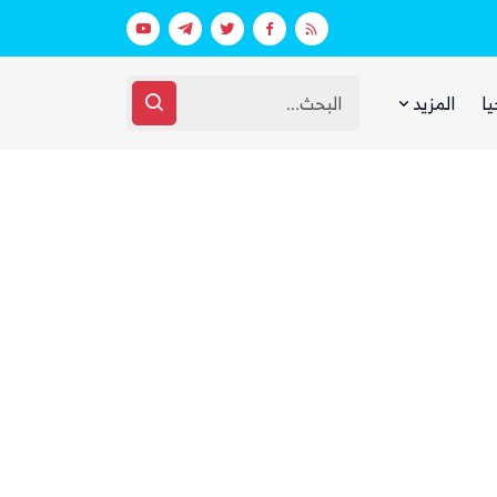
عقارات فارهة بأموال الفقراء
غضب يمني واسع من مجلس القيادة والحك
يا
المزيد