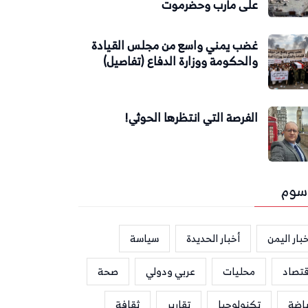
على مأرب وحضرموت
غضب يمني واسع من مجلس القيادة
والحكومة ووزارة الدفاع (تفاصيل)
الفرصة التي انتظرها الحوثي!
سوم
بار اليمن
أخبار الحديدة
سياسة
قتصاد
محليات
عربي ودولي
صحة
ياضة
تكنولوجيا
تقارير
ثقافة