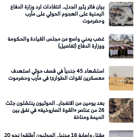
بيان فاتر يثير الجدل.. انتقادات لرد وزارة الدفاع
اليمنية على الهجوم الحوثي على مأرب
وحضرموت
غضب يمني واسع من مجلس القيادة والحكومة
ووزارة الدفاع (تفاصيل)
استشهاد 45 جندياً في قصف حوثي استهدف
معسكرين لقوات الطوارئ في مأرب وحضرموت
بعد يومين من الانفجار.. الحوثيون ينتشلون جثث
26 من عناصر «القوة الصاروخية» في نفق بين
الحيمة ومناخة
مقتل وإصابة 16 مدنيا.. الحوثيون أطلقوا نحو 20