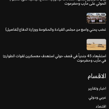
الحوثي على مأرب وحضرموت
غضب يمني واسع من مجلس القيادة والحكومة ووزارة الدفاع (تفاصيل)
استشهاد 45 جندياً في قصف حوثي استهدف معسكرين لقوات الطوارئ
في مأرب وحضرموت
الاقسام
اخبار وتقارير
عربي ودولي
اقتصاد