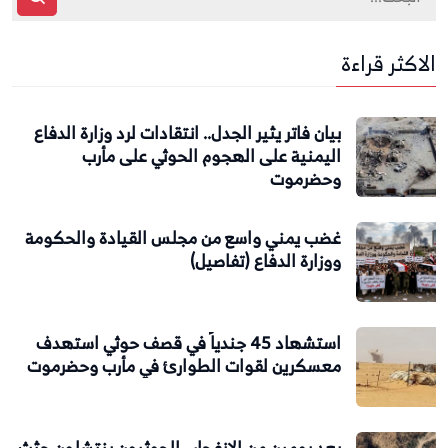
الاكثر قراءة
بيان فاتر يثير الجدل.. انتقادات لرد وزارة الدفاع
اليمنية على الهجوم الحوثي على مأرب
وحضرموت
غضب يمني واسع من مجلس القيادة والحكومة
ووزارة الدفاع (تفاصيل)
استشهاد 45 جندياً في قصف حوثي استهدف
معسكرين لقوات الطوارئ في مأرب وحضرموت
بعد يومين من الانفجار.. الحوثيون ينتشلون جثث