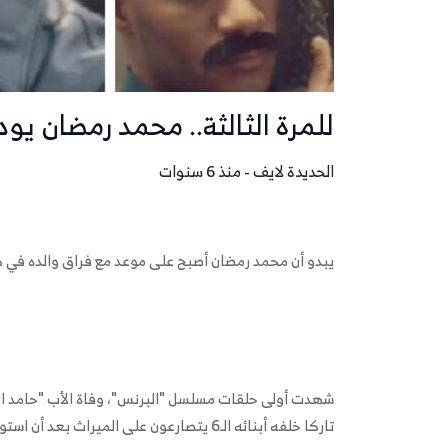
للمرة الثالثة.. محمد رمضان يو
الحديدة لايف - منذ 6 سنوات
يبدو أن محمد رمضان أصبح على موعد مع فراق والده في ك
شهدت أولى حلقات مسلسل "البرنس"، وفاة الأب "حامد ا
تاركا خلفه أبنائه الـ6 يتصارعون على الميراث بعد أن استولى عليه محمد رمضان وحده.