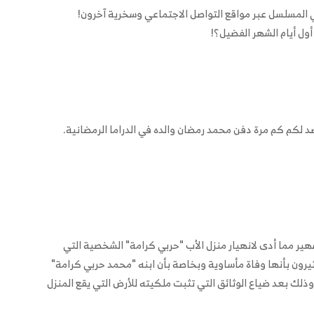
ي المسلسل عبر مواقع التواصل الاجتماعي وسخرية آخرون!
ول أيام الشهر الفضيل؟!
د لكم كم مرة دفن محمد رمضان والده في الدراما الرمضانية.
ولى حلقات مسلسل "زلزال" وقوع زلزال 1992 الشهير مما أدى لانهيار منزل الأب "حربي كرامة" الشخصية التي
ون بأنها وفاة مأساوية وبخاصة بأن ابنه "محمد حربي كرامة"
ذلك بعد ضياع الوثائق التي تثبت ملكيته للأرض التي يقع المنزل