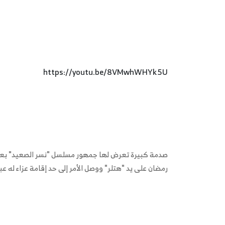
https://youtu.be/8VMwhWHYk5U
صدمة كبيرة تعرض لها جمهور مسلسل "نسر الصعيد" بعد
رمضان على يد "هتلر" ووصل الأمر إلى حد إقامة عزاء له ع