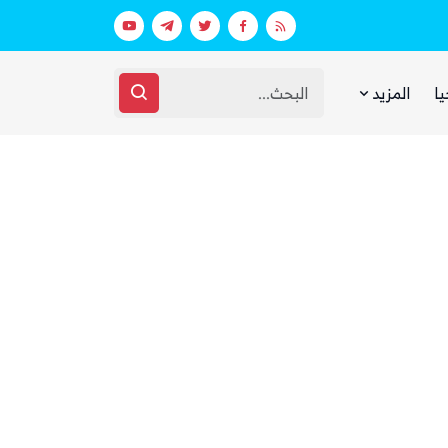
في السعودية
ذا ناشيونال: توسع حضور الحوثيين في ال
يا
المزيد