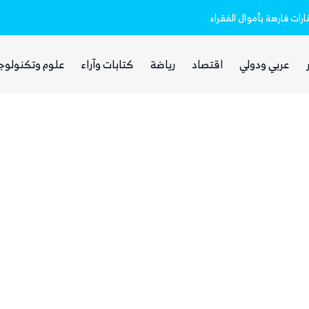
رات فارهة بأموال الفقراء
مليشيا الحوثي تعلن استهداف مطار نجران 
عربي ودولي
اقتصاد
رياضة
كتابات وآراء
علوم وتكنولوج