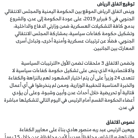
توقيع اتفاق الرياض
وينص اتفاق الرياض الموقع بين الحكومة اليمنية والمجلس الانتقالي
الجنوبي في 5 فبراير 2019، على عودة الحكومة إلى عدن، والشروع
بدمج كافة التشكيلات العسكرية ضمن وزارتي الدفاع والداخلية،
وتشكيل حكومة كفاءات سياسية، بمشاركة المجلس الانتقالي
الجنوبي، فضلًا عن ترتيبات عسكرية وأمنية أخرى، وتبادل أسرى
المعارك بين الجانبين.
وتضمن الاتفاق 3 ملحقات تضمن الأول «الترتيبات السياسية
والاقتصادية» الذي ينص على تشكيل حكومة كفاءات سياسية لا
تتعدى 24 وزيراً على أن يتم اختيار المشهود لهم بالنزاهة والكفاءة
والخبرة المناسبة للحقيبة الوزارية، وممن لم ينخرطوا في أي أعمال
قتالية أو تحريضية خلال أحداث عدن وأبين وشبوة، وعلى أن يؤدي
أعضاء الحكومة القسم أمام الرئيس في اليوم التالي لتشكيلها مباشرة
في عدن.
نصوص الاتفاق
ويعين الرئيس عبد ربه منصور هادي بناءً على معايير الكفاءة
والنزاهة وبالتشاور، محافظاً ومديراً لأمن محافظة عدن خلال 15 يوماً