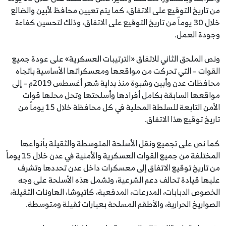
من تاريخ التوقيع على الاتفاق، كما يتم تعيين محافظ لأبين والضالع
خلال 30 يوماً من تاريخ التوقيع على الاتفاق، وذلك لتحسين كفاءة
وجودة العمل.
ونص الملحق الثاني للاتفاق «الترتيبات العسكرية» على عودة جميع
القوات – التي تحركت من مواقعها ومعسكراتها الأساسية باتجاه
محافظات عدن وأبين وشبوة منذ بداية شهر أغسطس 2019م – إلى
مواقعها السابقة بكامل أفرادها وأسلحتها وتحل محلها قوات
الأمن التابعة للسلطة المحلية في كل محافظة خلال 15 يوماً من
تاريخ توقيع هذا الاتفاق.
كما نص على تجميع ونقل الأسلحة المتوسطة والثقيلة بأنواعها
المختلفة من جميع القوات العسكرية والأمنية في عدن خلال 15 يوماً
من تاريخ توقيع الاتفاق إلى معسكرات داخل عدن تحددها وتشرف
عليها قيادة تحالف دعم الشرعية، وتشمل هذه الأسلحة على وجه
الخصوص الدبابات، المدرعات، المدفعية، كاتيوشا، الهاونات الثقيلة،
الصواريخ الحرارية، والأطقم المسلحة بعيارات ثقيلة ومتوسطة.