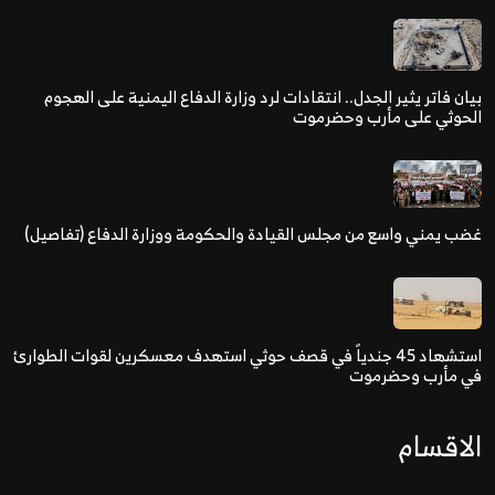
بيان فاتر يثير الجدل.. انتقادات لرد وزارة الدفاع اليمنية على الهجوم
الحوثي على مأرب وحضرموت
غضب يمني واسع من مجلس القيادة والحكومة ووزارة الدفاع (تفاصيل)
استشهاد 45 جندياً في قصف حوثي استهدف معسكرين لقوات الطوارئ
في مأرب وحضرموت
الاقسام