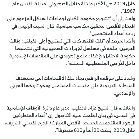
خلال 2019 هي الأكبر منذ الاحتلال الصهيوني لمدينة القدس عام
1967".
ولفت إلى أن "تشجيع حكومة الكيان لجماعات الهيكل المزعوم على
اقتحام الأقصى؛ لتحقيق مكاسب سياسية، كان السبب الرئيس في
زيادة أعداد المقتحمين".
وأكد المرصد أن "تلك الانتهاكات التي تستبيح أولى القبلتين وثالث
الحرمين، حلقة في مسلسل الإجراءات الصهيونية التي تنتهجها
حكومة الاحتلال؛ لإضفاء ملمح تهويدي على المقدسات الإسلامية
داخل الأراضي الفلسطينية المحتلة".
وشدد على موقفه الرافض تجاه تلك الاقتحامات التي تستهدف
السيطرة التدريجية على مقدسات المسلمين ومحو تاريخها العربي
والإسلامي.
والثلاثاء، قال الشيخ عزام الخطيب، مدير عام دائرة الأوقاف الإسلامية
في القدس، في بيان اطلعت عليه الأناضول، إن "أعداد المتطرفين
اليهود المقتحمين للمسجد الأقصى المبارك/ الحرم القدسي الشريف،
خلال 2019، بلغت 29 ألفاً و610 متطرفا".