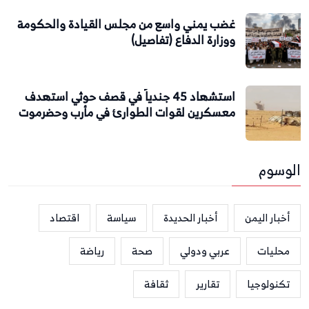
غضب يمني واسع من مجلس القيادة والحكومة
ووزارة الدفاع (تفاصيل)
استشهاد 45 جندياً في قصف حوثي استهدف
معسكرين لقوات الطوارئ في مأرب وحضرموت
الوسوم
أخبار اليمن
أخبار الحديدة
سياسة
اقتصاد
محليات
عربي ودولي
صحة
رياضة
تكنولوجيا
تقارير
ثقافة