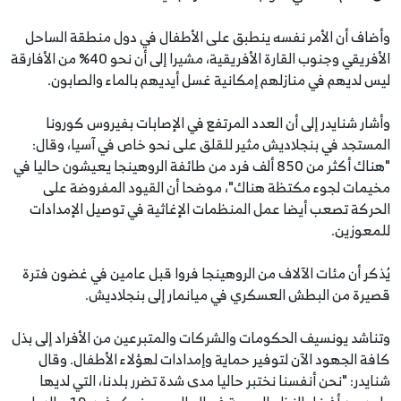
وأضاف أن الأمر نفسه ينطبق على الأطفال في دول منطقة الساحل
الأفريقي وجنوب القارة الأفريقية، مشيرا إلى أن نحو 40% من الأفارقة
ليس لديهم في منازلهم إمكانية غسل أيديهم بالماء والصابون.
وأشار شنايدر إلى أن العدد المرتفع في الإصابات بفيروس كورونا
المستجد في بنجلاديش مثير للقلق على نحو خاص في آسيا، وقال:
"هناك أكثر من 850 ألف فرد من طائفة الروهينجا يعيشون حاليا في
مخيمات لجوء مكتظة هناك"، موضحا أن القيود المفروضة على
الحركة تصعب أيضا عمل المنظمات الإغاثية في توصيل الإمدادات
للمعوزين.
يُذكر أن مئات الآلاف من الروهينجا فروا قبل عامين في غضون فترة
قصيرة من البطش العسكري في ميانمار إلى بنجلاديش.
وتناشد يونسيف الحكومات والشركات والمتبرعين من الأفراد إلى بذل
كافة الجهود الآن لتوفير حماية وإمدادات لهؤلاء الأطفال. وقال
شنايدر: "نحن أنفسنا نختبر حاليا مدى شدة تضرر بلدنا، التي لديها