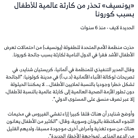
«يونسيف» تحذر من كارثة عالمية للأطفال
بسبب كورونا
الحديدة لايف - منذ 6 سنوات
حذرت منظمة الأمم المتحدة للطفولة (يونسيف) من احتمالات تعرض
الأطفال الأشد فقرا في الدول النامية لكارثة بسبب جائحة كورونا.
وقال المدير التنفيذي للمنظمة في ألمانيا، كريستيان شنايدر، في
تصريحات لوكالة الأنباء الألمانية (د.ب.أ) في مدينة كولونيا: "الجائحة
تشكل خطرا وجوديا بالنسبة لملايين الأطفال... لا يمكننا الحيلولة
دون تطور الأزمة الصحية العالمية إلى كارثة عالمية بالنسبة للأطفال،
إلا عبر تصرف منسق على المستوى الدولي".
وأوضح شنايدر أن هناك قلقا كبيرا إزاء تفشي الفيروس في مخيمات
اللجوء المكتظة باليونان وسورية، وقال: "الكثير من الأطفال يعانون
هناك من سوء تغذية وأمراض أخرى موجودة مسبقا، ولديهم القليل
من الدعم المناعي لمواجهة الأخطار الجديدة".