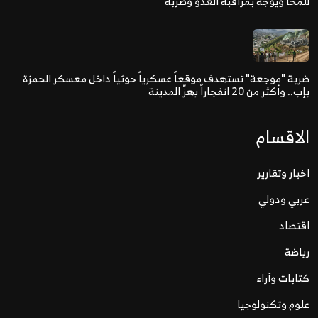
للمخا ويوجه بمراقبة العدو وضربه
ضربة "موجعة" تستهدف موقعاً عسكرياً حوثياً داخل معسكر الحمزة
بإب.. وأكثر من 20 انفجاراً يهزّ المدينة
الاقسام
اخبار وتقارير
عربي ودولي
اقتصاد
رياضة
كتابات وآراء
علوم وتكنولوجيا