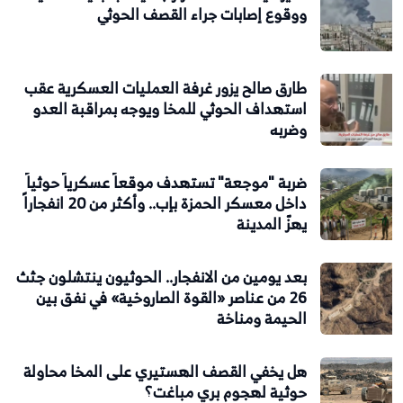
ووقوع إصابات جراء القصف الحوثي
طارق صالح يزور غرفة العمليات العسكرية عقب
استهداف الحوثي للمخا ويوجه بمراقبة العدو
وضربه
ضربة "موجعة" تستهدف موقعاً عسكرياً حوثياً
داخل معسكر الحمزة بإب.. وأكثر من 20 انفجاراً
يهزّ المدينة
بعد يومين من الانفجار.. الحوثيون ينتشلون جثث
26 من عناصر «القوة الصاروخية» في نفق بين
الحيمة ومناخة
هل يخفي القصف الهستيري على المخا محاولة
حوثية لهجوم بري مباغت؟