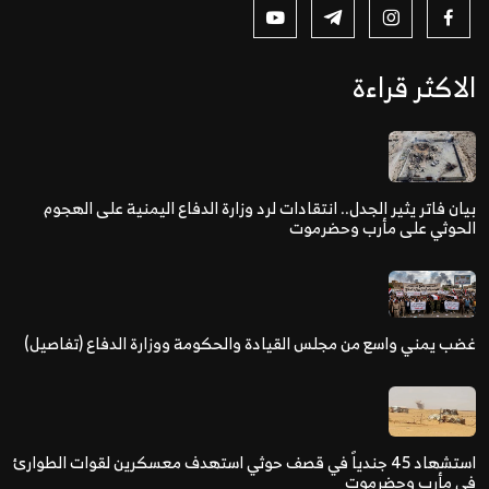
الاكثر قراءة
بيان فاتر يثير الجدل.. انتقادات لرد وزارة الدفاع اليمنية على الهجوم
الحوثي على مأرب وحضرموت
غضب يمني واسع من مجلس القيادة والحكومة ووزارة الدفاع (تفاصيل)
استشهاد 45 جندياً في قصف حوثي استهدف معسكرين لقوات الطوارئ
في مأرب وحضرموت