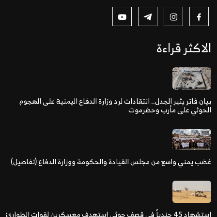
الاكثر قراءة
بيان فاتر يثير الجدل.. انتقادات لرد وزارة الدفاع اليمنية على الهجوم
الحوثي على مأرب وحضرموت
غضب يمني واسع من مجلس القيادة والحكومة ووزارة الدفاع (تفاصيل)
استشهاد 45 جندياً في قصف حوثي استهدف معسكرين لقوات الطوارئ