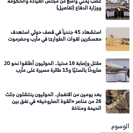
غضب يمني واسع من مجلس القيادة والحكومة
ووزارة الدفاع (تفاصيل)
استشهاد 45 جندياً في قصف حوثي استهدف
معسكرين لقوات الطوارئ في مأرب وحضرموت
مقتل وإصابة 16 مدنيا.. الحوثيون أطلقوا نحو 20
صاروخًا بالستيًا و15 طائرة مسيرة على مأرب
بعد يومين من الانفجار.. الحوثيون ينتشلون جثث
26 من عناصر «القوة الصاروخية» في نفق بين
الحيمة ومناخة
الوسوم