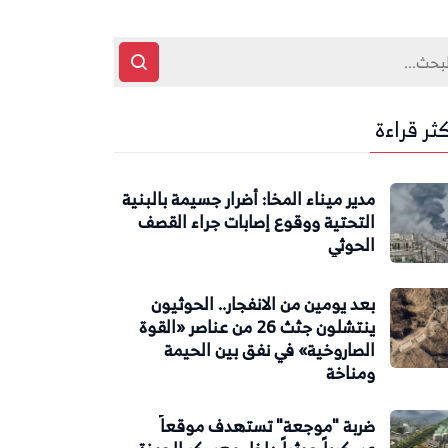
كثر قراءة
مدير ميناء المخا: أضرار جسيمة بالبنية
التحتية ووقوع إصابات جراء القصف
الحوثي
بعد يومين من الانفجار.. الحوثيون
ينتشلون جثث 26 من عناصر «القوة
الصاروخية» في نفق بين الحيمة
ومناخة
ضربة "موجعة" تستهدف موقعاً