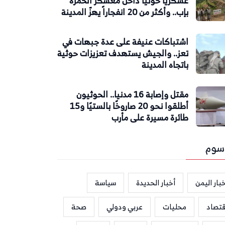
عسكرياً حوثياً داخل معسكر الحمزة
بإب.. وأكثر من 20 انفجاراً يهزّ المدينة
اشتباكات عنيفة على عدة جبهات في
تعز.. والجيش يستهدف تعزيزات حوثية
باتجاه المدينة
مقتل وإصابة 16 مدنيا.. الحوثيون
أطلقوا نحو 20 صاروخًا بالستيًا و15
طائرة مسيرة على مأرب
سوم
بار اليمن
أخبار الحديدة
سياسة
قتصاد
محليات
عربي ودولي
صحة