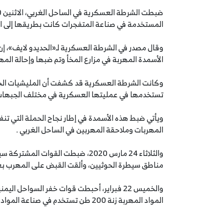
المستخدمة في صناعة المتفجرات كانت بطريقها إلى الح
وقال مصدر في الشرطة العسكرية لـ«الحديدو لايف»، 
الأسمدة المهربة في مزارع المخأ وتم ضبها وإحالة المهر
وكانت الشرطة العسكرية قد كشفت أن المليشيات الحو
تستخدمها في عمليتها العسكرية في مختلف الجبهات
ويأتي ضبط هذه الأسمدة في إطار نجاح الحملة التي تن
المهربات وملاحقة المهربين في الساحل الغربي .
والثلاثاء 24 مارس 2020، ضبطت القوا
مناطق سيطرة الحوثيين، وألقت القبض على المهرب بع
والخميس 22 فبراير، أحبطت قوات خفر السواح
المواد المهربة زنة 200 طن تستخدم في صناعة المواد المتفجرة كانت في طريقها للميليشيات الحوثية.