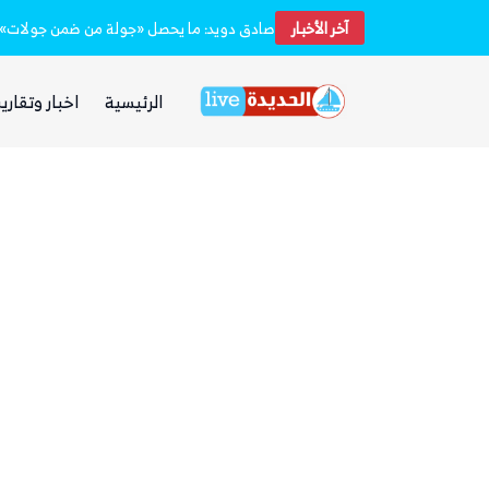
آخر الأخبار
الحوثيون يعاودون قصف المخا بشكل «هستيري».. والمقاومة الوطنية تدعو المواطنين للبقاء في منازلهم
الرئيسية
اخبار وتقارير