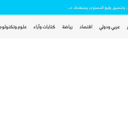
صادق دويد: ما يحصل «جولة من ضمن جولات».. وتنسيق رفيع المستوى يستهدف حسم المعركة
عربي ودولي
اقتصاد
رياضة
كتابات وآراء
علوم وتكنولوج