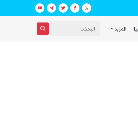
طارق صالح يزور غرفة العمليات العسكرية عقب استهداف الحوثي للمخا ويوجه بمراقبة العدو وضربه
يا
المزيد