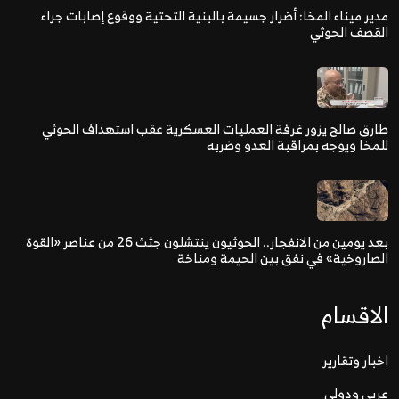
مدير ميناء المخا: أضرار جسيمة بالبنية التحتية ووقوع إصابات جراء
القصف الحوثي
طارق صالح يزور غرفة العمليات العسكرية عقب استهداف الحوثي
للمخا ويوجه بمراقبة العدو وضربه
بعد يومين من الانفجار.. الحوثيون ينتشلون جثث 26 من عناصر «القوة
الصاروخية» في نفق بين الحيمة ومناخة
الاقسام
اخبار وتقارير
عربي ودولي