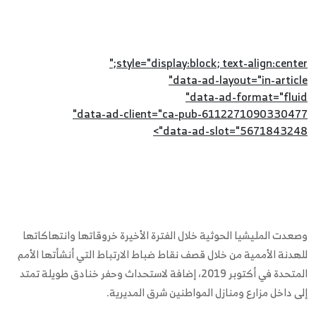
style="display:block; text-align:center;"
data-ad-layout="in-article"
data-ad-format="fluid"
data-ad-client="ca-pub-6112271090330477"
data-ad-slot="5671843248">
وصعدت المليشيا الحوثية خلال الفترة الأخيرة خروقاتها وانتهاكاتها
للهدنة الأممية من خلال قصف نقاط ضباط الارتباط التي أنشأتها الأمم
المتحدة في أكتوبر 2019، إضافة لاستحداث وحفر خنادق طويلة تمتد
إلى داخل مزارع ومنازل المواطنين شرق المديرية.