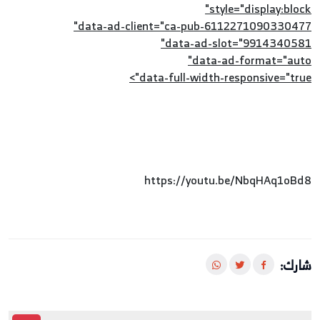
style="display:block"
data-ad-client="ca-pub-6112271090330477"
data-ad-slot="9914340581"
data-ad-format="auto"
data-full-width-responsive="true">
https://youtu.be/NbqHAq1oBd8
شارك: