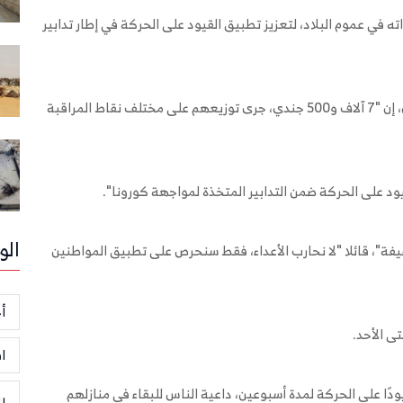
 الأحد22 مار 2020، بدء انتشار قواته في عموم البلاد، لتعزيز تطبيق القيود على الحركة في إطار تدابير
وقال قائد الأركان الماليزي، الجنرال أفندي بوانج، في بيان، إن "7 آلاف و500 جندي، جرى توزيعهم على مختلف نقاط المراقبة
 على الحركة ضمن التدابير المتخذة لمواجهة كورونا".
الو
ة"، قائلا "لا نحارب الأعداء، فقط سنحرص على تطبيق المواطنين
أخ
ا
 قيودًا على الحركة لمدة أسبوعين، داعية الناس للبقاء في منازلهم
ر