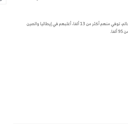
وحتى ظهر الأحد، أصاب كورونا أكثر من 316 ألفا حول العالم، توفي منهم أكثر من 13 ألفا، أغلبهم في إيطاليا والصين
فا.