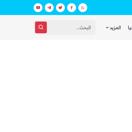
عقارات فارهة بأموال الفقراء
غضب يمني واسع من مجلس القيادة والحك
يا
المزيد