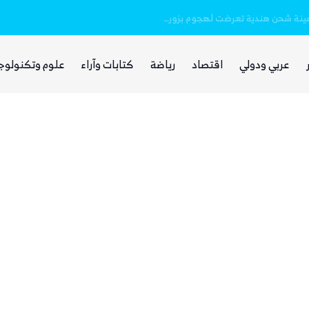
خفر السواحل والبحرية اليمنية ينقذان طاقم سفينة شحن هندية تعرضت لهجوم بزورق مفخخ
بينما يجوع اليمنيون.. شبكات حوثية تتقاسم 
عربي ودولي
اقتصاد
رياضة
كتابات وآراء
علوم وتكنولوج