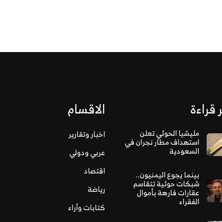
 قراءة
الاقسام
مليشيا الحوثي تعلن
اخبار وتقارير
استهداف مطار نجران في
السعودية
عربي ودولي
اقتصاد
بينما يجوع اليمنيون..
شبكات حوثية تتقاسم
رياضة
عقارات فارهة بأموال
الفقراء
كتابات وآراء