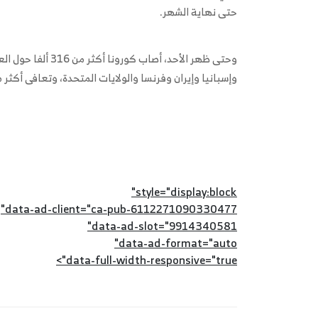
حتى نهاية الشهر.
وإسبانيا وإيران وفرنسا والولايات المتحدة، وتعافى أكثر من 95 أل
style="display:block"
data-ad-client="ca-pub-6112271090330477"
data-ad-slot="9914340581"
data-ad-format="auto"
data-full-width-responsive="true">