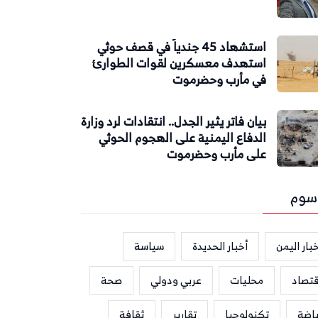
استشهاد 45 جندياً في قصف حوثي
استهدف معسكرين لقوات الطوارئ
في مأرب وحضرموت
بيان فاتر يثير الجدل.. انتقادات لرد وزارة
الدفاع اليمنية على الهجوم الحوثي
على مأرب وحضرموت
سوم
بار اليمن
أخبار الحديدة
سياسة
قتصاد
محليات
عربي ودولي
صحة
ياضة
تكنولوجيا
تقارير
ثقافة