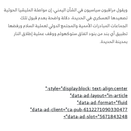
ويقول مراقبون سياسيون في الشأن اليمني، إن مواصلة المليشيا الحوثية
تصعيدها العسكري في الحديدة، دلالة واضحة بعدم قبول تلك
الجماعات المبادرات الأممية والمجتمع الدولي لعملية السلام ورفضها
تطبيق أي بند من بنود اتفاق ستوكهولم ووقف عملية إطلاق النار
بمدينة الحديدة.
style="display:block; text-align:center;"
data-ad-layout="in-article"
data-ad-format="fluid"
data-ad-client="ca-pub-6112271090330477"
data-ad-slot="5671843248">