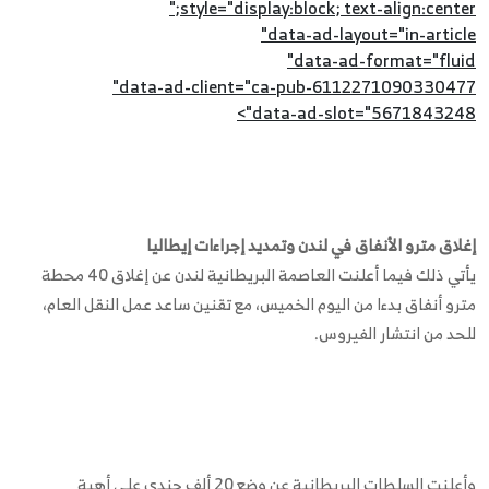
style="display:block; text-align:center;"
data-ad-layout="in-article"
data-ad-format="fluid"
data-ad-client="ca-pub-6112271090330477"
data-ad-slot="5671843248">
إغلاق مترو الأنفاق في لندن وتمديد إجراءات إيطاليا
يأتي ذلك فيما أعلنت العاصمة البريطانية لندن عن إغلاق 40 محطة
مترو أنفاق بدءا من اليوم الخميس، مع تقنين ساعد عمل النقل العام،
للحد من انتشار الفيروس.
وأعلنت السلطات البريطانية عن وضع 20 ألف جندي على أهبة