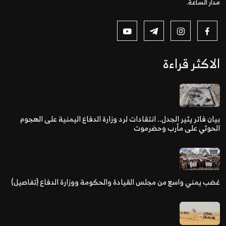
مدار الساعة.
الاكثر قراءة
بيان فاتر يثير الجدل.. انتقادات لرد وزارة الدفاع اليمنية على الهجوم
الحوثي على مأرب وحضرموت
غضب يمني واسع من مجلس القيادة والحكومة ووزارة الدفاع (تفاصيل)