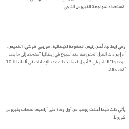
الاستعداد لمواجهة الفيروس التاجي.
وفي إيطاليا، أعلن رئيس الحكومة الإيطالية، جوزيبي كونتي، الخميس،
أن إجراءات العزل المفروضة منذ أسبوع في إيطاليا "ستمدد إلى ما بعد
موعدها" المقرر في 3 أبريل فيما تخطت عدد الإصابات في ألمانيا الـ 10
آلاف حالة.
يأتي ذلك فيما أعلنت روسيا عن أول وفاة على أراضيها لمصاب بفيروس
كورونا.