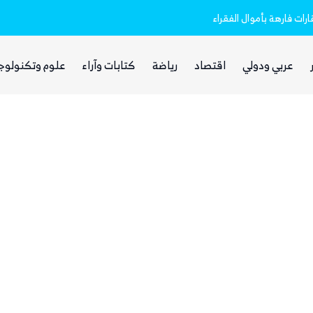
السعودية
رات فارهة بأموال الفقراء
ذا ناشيونال: توسع حضور الحوثيين في العر
عربي ودولي
اقتصاد
رياضة
كتابات وآراء
علوم وتكنولوج