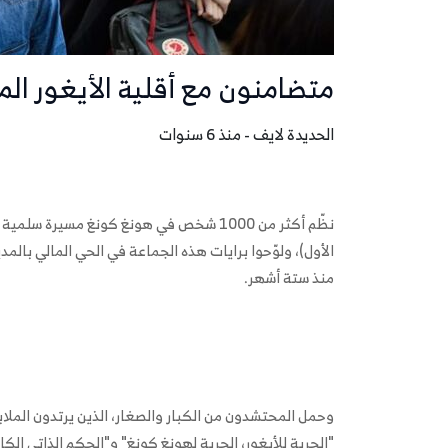
متضامنون مع أقلية الأيغور ال
الحديدة لايف - منذ 6 سنوات
الأول)، ولوّحوا برايات هذه الجماعة في الحي المالي ب
منذ ستة أشهر.
وحمل المحتشدون من الكبار والصغار، الذين يرتدون الملا
"الحرية للأيغور، الحرية لهونغ كونغ" و"الحكم الذاتي الك