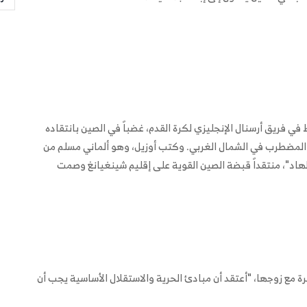
في فريق أرسنال الإنجليزي لكرة القدم، غضباً في الصين بانتقاده
غ المضطرب في الشمال الغربي. وكتب أوزيل، وهو ألماني مسلم من
طهاد"، منتقداً قبضة الصين القوية على إقليم شينغيانغ وصمت
نة شاركت في التظاهرة مع زوجها، "أعتقد أن مبادئ الحرية والاستقلال الأساسية يجب أن