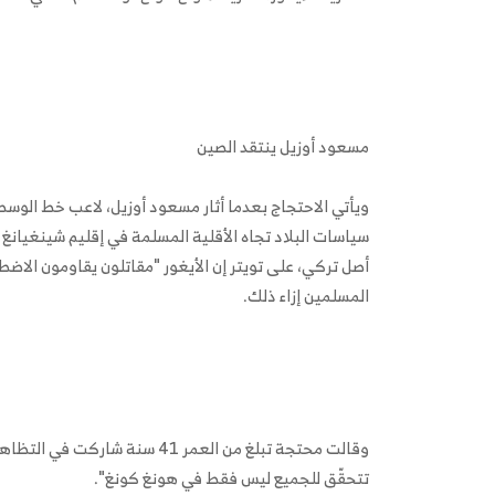
مسعود أوزيل ينتقد الصين
ويأتي الاحتجاج بعدما أثار مسعود أوزيل، لاعب خط الوسط 
سياسات البلاد تجاه الأقلية المسلمة في إقليم شينغيان
أصل تركي، على تويتر إن الأيغور "مقاتلون يقاومون الاض
المسلمين إزاء ذلك.
وقالت محتجة تبلغ من العمر 41 س
تتحقّق للجميع ليس فقط في هونغ كونغ".