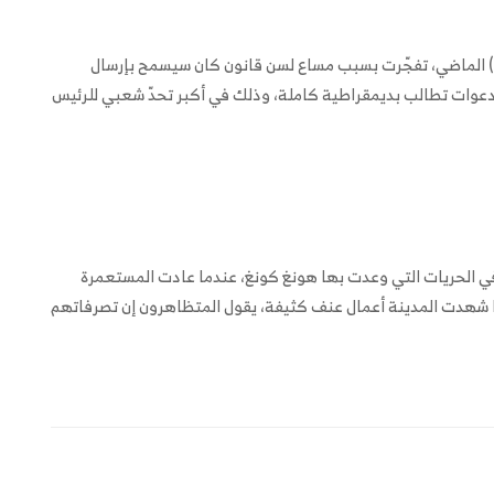
) الماضي، تفجّرت بسبب مساع لسن قانون كان سيسمح بإرسال
دعوات تطالب بديمقراطية كاملة، وذلك في أكبر تحدّ شعبي للرئيس
ي الحريات التي وعدت بها هونغ كونغ، عندما عادت المستعمرة
لسابقة إلى الحكم الصيني عام 1997. وبعدما شهدت المدينة أعمال عنف كثيفة، يقول المتظاهرون إن تصرفاتهم