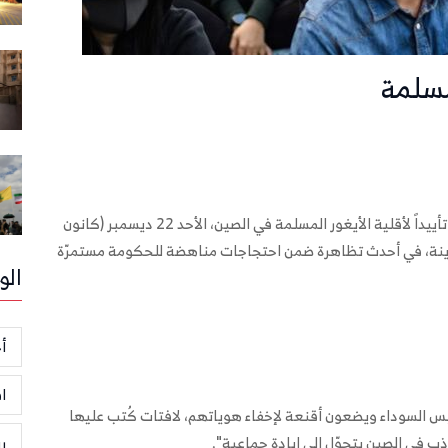
مسلمة
نظّم أكثر من 1000 شخص في هونغ كونغ مسيرة سلمية تأييداً لأقلية الأيغور المسلمة في الصين، الأحد 22 ديسمبر (كانون
المدينة، في أحدث تظاهرة ضمن احتجاجات مناهضة للحكومة مستمرّة
الو
أخ
ا
بس السوداء ويضعون أقنعة لإخفاء هوياتهم، لافتات كُتب عليها
اذب في الصين يتحوّل إلى إبادة جماعية".
ر