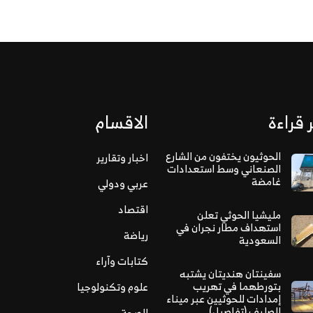
 قراءة
الاقسام
الحوثيون يختفون من الشارع
اخبار وتقارير
الصنعاني وسط استعدادات
غامضة
عربي ودولي
اقتصاد
مليشيا الحوثي تعلن
استهداف مطار نجران في
رياضة
السعودية
كتابات وآراء
سفينتان هنديتان يشتبه
بتورطهما في تهريب
علوم وتكنولوجيا
إمدادات للحوثيين عبر ميناء
الصليف (تفاصيل)
الصحة