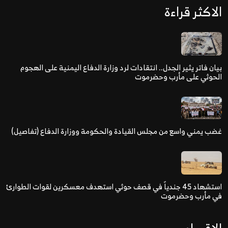
الاكثر قراءة
بيان فاتر يثير الجدل.. انتقادات لرد وزارة الدفاع اليمنية على الهجوم
الحوثي على مأرب وحضرموت
غضب يمني واسع من مجلس القيادة والحكومة ووزارة الدفاع (تفاصيل)
استشهاد 45 جندياً في قصف حوثي استهدف معسكرين لقوات الطوارئ
في مأرب وحضرموت