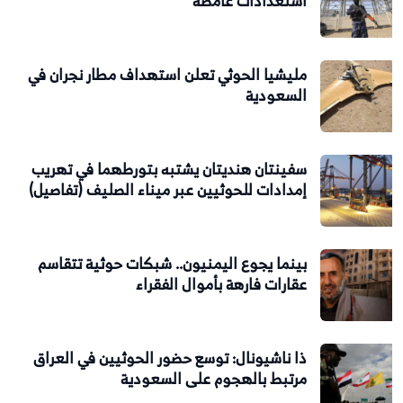
استعدادات غامضة
مليشيا الحوثي تعلن استهداف مطار نجران في
السعودية
سفينتان هنديتان يشتبه بتورطهما في تهريب
إمدادات للحوثيين عبر ميناء الصليف (تفاصيل)
بينما يجوع اليمنيون.. شبكات حوثية تتقاسم
عقارات فارهة بأموال الفقراء
ذا ناشيونال: توسع حضور الحوثيين في العراق
مرتبط بالهجوم على السعودية