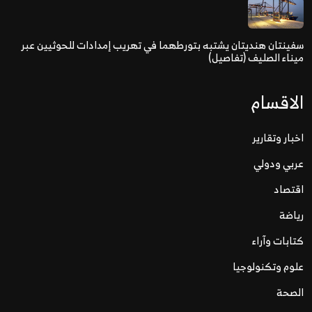
سفينتان هنديتان يشتبه بتورطهما في تهريب إمدادات للحوثيين عبر
ميناء الصليف (تفاصيل)
الاقسام
اخبار وتقارير
عربي ودولي
اقتصاد
رياضة
كتابات وآراء
علوم وتكنولوجيا
الصحة