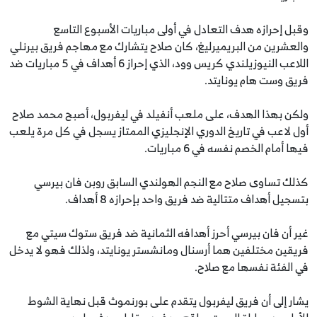
وقبل إحرازه هدف التعادل في أولى مباريات الأسبوع التاسع
والعشرين من البريميرليغ، كان صلاح يتشارك مع مهاجم فريق بيرنلي
اللاعب النيوزيلندي كريس وود، الذي إحراز 6 أهداف في 5 مباريات ضد
فريق وست هام يونايتد.
ولكن بهذا الهدف، على ملعب أنفيلد في ليفربول، أصبح محمد صلاح
أول لاعب في تاريخ الدوري الإنجليزي الممتاز يسجل في كل مرة يلعب
فيها أمام الخصم نفسه في 6 مباريات.
كذلك تساوى صلاح مع النجم الهولندي السابق روبن فان بيرسي
بتسجيل أهداف متتالية ضد فريق واحد بإحرازه 8 أهداف.
غير أن فان بيرسي أحرز أهدافه الثمانية ضد فريق ستوك سيتي مع
فريقين مختلفين هما أرسنال ومانشستر يونايتد، ولذلك فهو لا يدخل
في الفئة نفسها مع صلاح.
يشار إلى أن فريق ليفربول يتقدم على بورنموث قبل نهاية الشوط