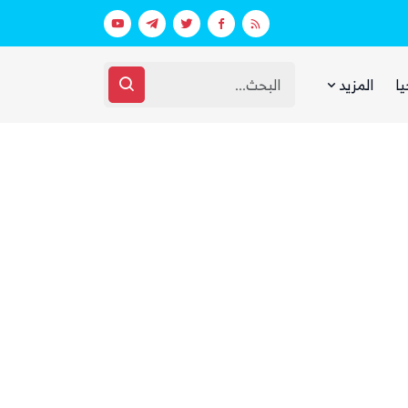
بيان فاتر يثير الجدل.. انتقادات لرد وزارة الدفاع اليمنية على الهجوم الحوثي على مأرب وحضرموت
يا
المزيد