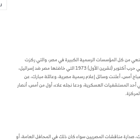
ر
عام 2011؛ فإن مبارك حظي بنعي من كل المؤسسات الرسمية الكبيرة في مصر، والتي ركزت
بشكل متشابه على ذكر مناقب الرجل العسكرية ودوره في حرب أكتوبر (تشرين الأول) 1973 التي خاضتها مصر ضد إسرائيل،
باح أمس، أعلنت وسائل إعلام رسمية مصرية، وعائلة مبارك، عن
أحد المستشفيات العسكرية، ودعا نجله علاء، أول من أمس، أنصار
المركزة.
ك، صدارة مناقشات المصريين سواء كان ذلك في المحافل العامة، أو