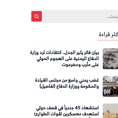
كثر قراءة
بيان فاتر يثير الجدل.. انتقادات لرد وزارة
الدفاع اليمنية على الهجوم الحوثي
على مأرب وحضرموت
غضب يمني واسع من مجلس القيادة
والحكومة ووزارة الدفاع (تفاصيل)
استشهاد 45 جندياً في قصف حوثي
استهدف معسكرين لقوات الطوارئ