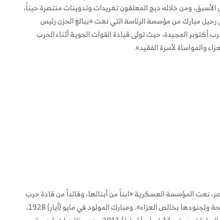
 الأسبق، ومن خلاله دبج المعلقون تغريدات وتدوينات منتصرة حيناً،
رحيل مبارك من مؤسسة الرئاسة التي نعت «ببالغ الحزن رئيس
ب أكتوبر المجيدة، حيث تولى قيادة القوات الجوية أثناء الحرب
زاء والمواساة لأسرة الفقيد».
، نعت المؤسسة العسكرية «ابناً من أبنائها، وقائداً من قادة حرب
أكتوبر المجيدة»، متوجهة «لأسرته وضباط القوات المسلحة ولجنودها بخالص العزاء». ومبارك المولود في مايو (أيار) 1928،