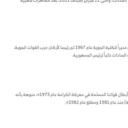
تولى رئاسة مصر عام 1981 خلفاً للرئيس الراحل محمد أنور السادات، وحتى 11 فبراير (شباط) 2011، بعد مظاهرات شعبية
وقبل الرئاسة تدرج مبارك في المناصب العسكرية، إذ كان مديراً للكلية الجوية عام 1967 ثم رئيسا لأركان حرب القوات الجوية،
الحكومة المصرية، أيضاً نعت مبارك، الذي وصفته بـ«أحد أبطال قواتنا المسلحة في معركة الكرامة عام 1973»، منوهة بأنه
لع عام 1982».