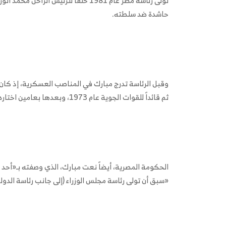
حاشدة ضد سلطته.
ثم قائداً للقوات الجوية عام 1973، وبعدها بعامين اختاره السادات نائباً لرئيس الجمهورية.
«سبق أن تولى رئاسة مجلس الوزراء (إلى جانب رئاسة الدولة) منذ عام 1981 ومط