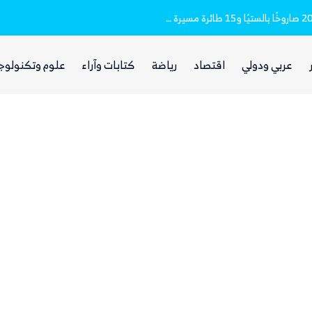
وزارة الدفاع (تفاصيل)
مقتل وإصابة 16 مدنيا.. الحوثيون أطلقوا نحو 20 صاروخًا بالستيًا و15 طائرة مسيرة على مأرب
عربي ودولي
اقتصاد
رياضة
كتابات وآراء
علوم وتكنولوج