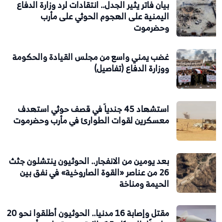
بيان فاتر يثير الجدل.. انتقادات لرد وزارة الدفاع
اليمنية على الهجوم الحوثي على مأرب
وحضرموت
غضب يمني واسع من مجلس القيادة والحكومة
ووزارة الدفاع (تفاصيل)
استشهاد 45 جندياً في قصف حوثي استهدف
معسكرين لقوات الطوارئ في مأرب وحضرموت
بعد يومين من الانفجار.. الحوثيون ينتشلون جثث
26 من عناصر «القوة الصاروخية» في نفق بين
الحيمة ومناخة
مقتل وإصابة 16 مدنيا.. الحوثيون أطلقوا نحو 20