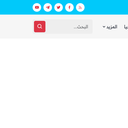
بيان فاتر يثير الجدل.. انتقادات لرد وزارة الدفاع اليمنية على الهجوم الحوثي على مأرب وحضرموت
يا
المزيد