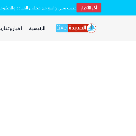
آخر الأخبار
مقتل وإصابة 16 مدنيا.. الحوثيون أطلقوا نحو 20 صاروخًا بالستيًا و15 طائرة مسيرة على مأرب
غضب يمني واسع من مجلس القيادة والحكومة و
الرئيسية
اخبار وتقارير