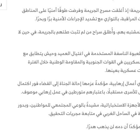
ر
ريمة؛ إذ أغلقت مسرح الجريمة وفرضت طوقًا أمنيًا على المناطق
اقبة، بالتوازي مع تشديد الإجراءات الأمنية برًا وبحرًا.
لمشتبه بهم، وأُطلق سراح من لم تثبت صلتهم بالجريمة، في حين لا
ب العبوة الناسفة المستخدمة في اغتيال العميد وحيش يتطابق مع
سكريين في القوات الجنوبية والمقاومة الوطنية خلال الفترة
 عسكرية بعينها.
 أعمال إرهابية، مؤكدةً عزمها إحالة الجناة إلى القضاء فور اكتمال
ل للأسرى مستقبلًا، باعتبارهم متورطين في عمل إرهابي موصوف.
جهزة الاستخباراتية، مشيدةً بالوعي المجتمعي للمواطنين، وبدور
ة في الساحل الغربي في متابعة مجريات التحقيق.
كدًا أن دمه لن يذهب هدرًا.