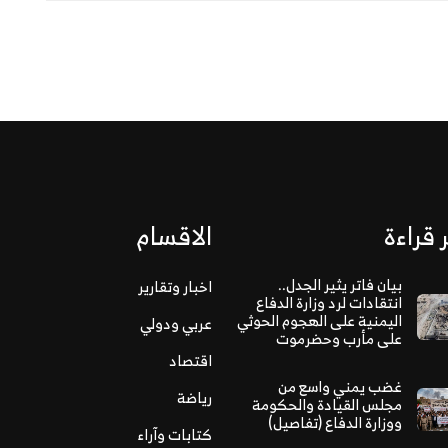
 قراءة
الاقسام
بيان فاتر يثير الجدل..
اخبار وتقارير
انتقادات لرد وزارة الدفاع
اليمنية على الهجوم الحوثي
عربي ودولي
على مأرب وحضرموت
اقتصاد
غضب يمني واسع من
رياضة
مجلس القيادة والحكومة
ووزارة الدفاع (تفاصيل)
كتابات وآراء