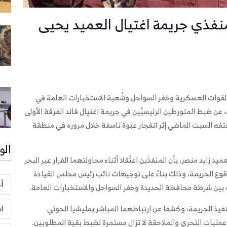
نفذي جريمة اغتيال العميد يحيى
القوات العسكرية وخفر السواحل وشُعبة الاستخبارات العامة في
عن ضبط المتورطَين الرئيسيَّين في جريمة اغتيال قائد الفرقة الأولى
فه السبت الماضي إثر انفجار عبوة ناسفة خلال مروره في منطقة
الو
د زايد منصر، بأن المنفذَين اعتُقلا أثناء محاولتهما الفرار عبر البحر
ع الجريمة، وذلك بناءً على توجيهات نائب رئيس مجلس القيادة
أخ
 بين شرطة محافظة الحديدة وخفر السواحل والاستخبارات العامة.
نفيذ الجريمة، وكشفا عن ارتباطهما المباشر بمليشيا الحوثي
ا
 عمليات التحري والملاحقة لا تزال مستمرة لضبط بقية المطلوبين.