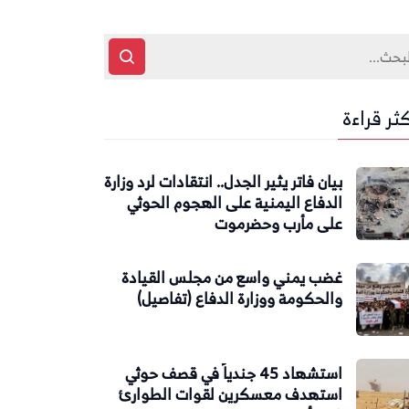
كثر قراءة
بيان فاتر يثير الجدل.. انتقادات لرد وزارة
الدفاع اليمنية على الهجوم الحوثي
على مأرب وحضرموت
غضب يمني واسع من مجلس القيادة
والحكومة ووزارة الدفاع (تفاصيل)
استشهاد 45 جندياً في قصف حوثي
استهدف معسكرين لقوات الطوارئ