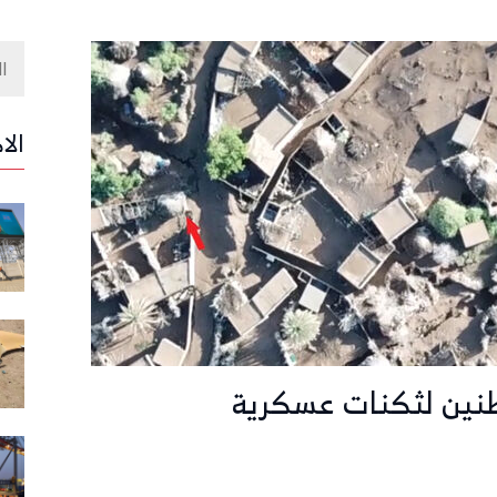
الا
طنين لثكنات عسكرية