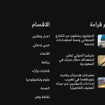
 قراءة
الاقسام
الحوثيون يختفون من الشارع
اخبار وتقارير
الصنعاني وسط استعدادات
غامضة
عربي ودولي
اقتصاد
مليشيا الحوثي تعلن
استهداف مطار نجران في
رياضة
السعودية
كتابات وآراء
سفينتان هنديتان يشتبه
بتورطهما في تهريب
علوم وتكنولوجيا
إمدادات للحوثيين عبر ميناء
الصليف (تفاصيل)
الصحة
ثقافة وفن