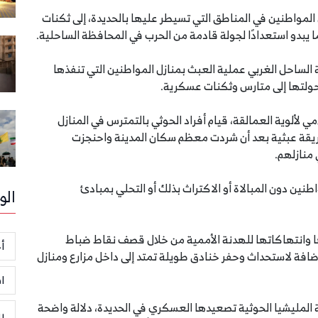
زل المواطنين في المناطق التي تسيطر عليها بالحديدة، إلى ثكنات
يبدو استعدادًا لجولة قادمة من الحرب في المحافظة الساحلية.
الساحل الغربي عملية العبث بمنازل المواطنين التي تنفذها
حولتها إلى متارس وثكنات عسكرية.
 لألوية العمالقة، قيام أفراد الحوثي بالتمترس في المنازل
بطريقة عبثية بعد أن شردت معظم سكان المدينة واحنجزت
منازلهم.
ين دون المبالاة أو الاكتراث بذلك أو التحلي بمبادئ
الو
ها وانتهاكاتها للهدنة الأممية من خلال قصف نقاط ضباط
أخ
تباط التي أنشأتها الأمم المتحدة في أكتوبر 2019، إضافة لاستحداث وحفر خنادق طويلة تمتد إلى داخل مزارع ومنازل
ا
المليشيا الحوثية تصعيدها العسكري في الحديدة، دلالة واضحة
ر