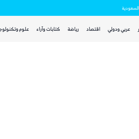
السعودية
ذا ناشيونال: توسع حضور الحوثيين في العر
عربي ودولي
اقتصاد
رياضة
كتابات وآراء
علوم وتكنولوج