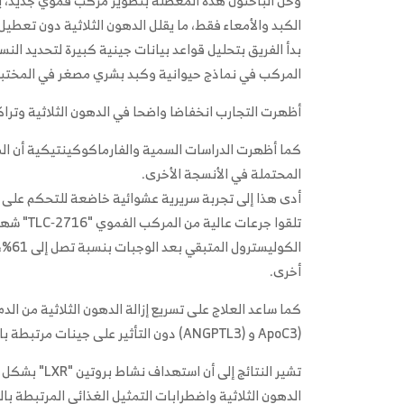
الكبد والأمعاء فقط، ما يقلل الدهون الثلاثية دون تعطي
المركب في نماذج حيوانية وكبد بشري مصغر في المختبر
أظهرت التجارب انخفاضا واضحا في الدهون الثلاثية وتراك
كما أظهرت الدراسات السمية والفارماكوكينتيكية أن الم
المحتملة في الأنسجة الأخرى.
الكو
أخرى.
كما ساعد العلاج على تسريع إزالة الدهون الثلاثية من ال
(ApoC3 و (ANGPTL3) دون التأثير على جينات مرتبطة بالنقل العكسي للكوليسترول.
تشير النتائج 
الدهون الثلاثية واضطرابات التمثيل الغذائي المرتبطة بال