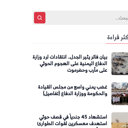
كثر قراءة
بيان فاتر يثير الجدل.. انتقادات لرد وزارة
الدفاع اليمنية على الهجوم الحوثي
على مأرب وحضرموت
غضب يمني واسع من مجلس القيادة
والحكومة ووزارة الدفاع (تفاصيل)
استشهاد 45 جندياً في قصف حوثي
استهدف معسكرين لقوات الطوارئ