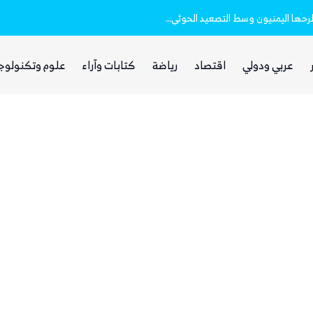
الصمت السعودي والتردد الحكومي.. أسئلة يطرحها اليمنيون وسط التصعيد الحوثي الأخير
عربي ودولي
اقتصاد
رياضة
كتابات وآراء
علوم وتكنولوج