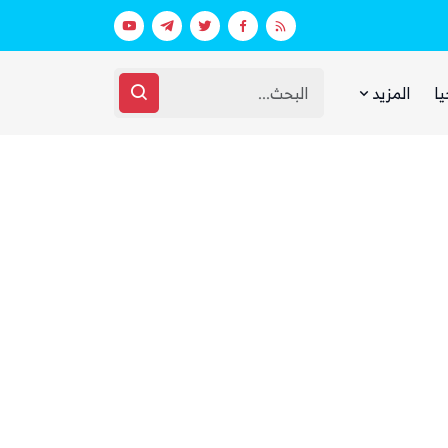
بعد يومين من الانفجار.. الحوثيون ينتشلون جثث 26 من عناصر «القوة الصاروخية» في نفق بين الحيمة ومناخة
يا
المزيد