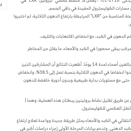
وحل الباحثون هذه المعضلة بتطوير مركب فموي جديد، يُدعى "TLC‑2716"، يعمل كـ"منشط عكسي" لبروتين "LXR" في
ر
ل مسارات الكوليسترول المفيدة في باقي الجسم.
بدأ الفريق بتحليل قواعد بيانات جينية كبيرة لتحديد النسخة المناسبة من "LXR" المرتبطة بارتفاع الدهون الثلاثية، ثم اختبروا
.
م الدهون في الكبد، مع انخفاض الالتهابات والتليف.
ركب يبقى محصورا في الكبد والأمعاء، ما يقلل من المخاطر
أدى هذا إلى تجربة سريرية عشوائية خاضعة للتحكم على بالغين أصحاء لمدة 14 يومًا. أظهرت النتائج أن المشاركين الذين
تلقوا جرعات عالية من المركب الفموي "TLC‑2716" شهدوا انخفاضا في الدهون الثلاثية بنسبة تصل إلى 38.5%، وانخفاض
ليسترول المتبقي بعد الوجبات بنسبة تصل إلى 61%، حتى مع مستويات بداية طبيعية وبدون أدوية خافضة للدهون
دم عن طريق تقليل نشاط بروتينين يبطئان هذه الهملية، وهما (
إلى أن استهداف نشاط بروتين "LXR" بشكل انتقائي في الكبد والأمعاء يمثل طريقة جديدة وواعدة لعلاج ارتفاع
كبد الدهني. وتدعم بيانات المرحلة الأولى إجراء دراسات أكبر في