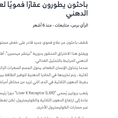
باحثون يطورون عقارًا فمويًا لع
الدهني
الرأي برس- متابعات - منذ 6 أشهر
كشف باحثون عن علاج فموي جديد قادر على خفض مستويات 
ويفتح هذا الاختراق المنشور بدورية "نيتشر ميدسين"، آف
الدهني المرتبط بالتمثيل الغذائي.
عندما يتناول الإنسان الطعام، يحول الجسم السعرات الز
ثلاثية ، يتم تخزينها في الخلايا الدهنية لتوفير الطاقة ب
بـفرط الدهون الثلاثية في الدم، التي تزيد من مخاطر أمر
يلعب بروتين يُسم
عادة إلى ارتفاع الدهون الثلاثية والكوليسترول، لكن ت
عبر مسارات الكوليسترول الأخرى.