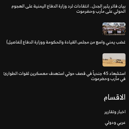
بيان فاتر يثير الجدل.. انتقادات لرد وزارة الدفاع اليمنية على الهجوم
الحوثي على مأرب وحضرموت
غضب يمني واسع من مجلس القيادة والحكومة ووزارة الدفاع (تفاصيل)
استشهاد 45 جندياً في قصف حوثي استهدف معسكرين لقوات الطوارئ
في مأرب وحضرموت
الاقسام
اخبار وتقارير
عربي ودولي