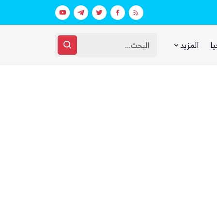
بينما يجوع اليمنيون.. شبكات حوثية تتقا
يا
المزيد