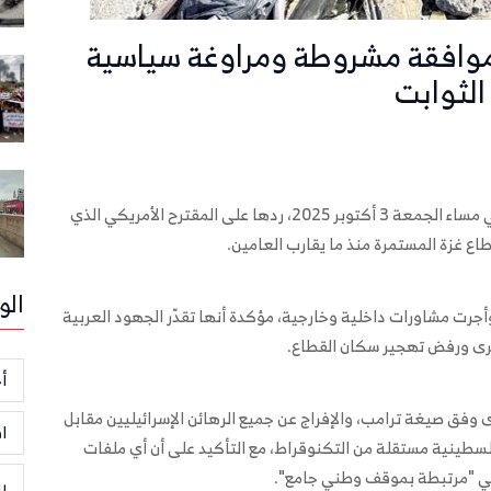
موافقة مشروطة ومراوغة سياسية
لثوابت
أعلنت حركة المقاومة الإسلامية "حماس"، في بيان رسمي مساء الجمعة 3 أكتوبر 2025، ردها على المقترح الأمريكي الذي
طاع غزة المستمرة منذ ما يقارب العامين.
الو
جرت مشاورات داخلية وخارجية، مؤكدة أنها تقدّر الجهود العربية
أسرى ورفض تهجير سكان القطاع.
أخ
ى وفق صيغة ترامب، والإفراج عن جميع الرهائن الإسرائيليين مقابل
ا
لسطينية مستقلة من التكنوقراط، مع التأكيد على أن أي ملفات
ي "مرتبطة بموقف وطني جامع".
ر