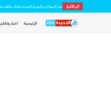
آخر الأخبار
استشهاد 45 جندياً في قصف حوثي استهدف معسكرين لقوات الطوارئ في مأرب وحضرموت
الرئيسية
اخبار وتقارير