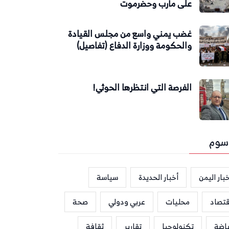
على مأرب وحضرموت
غضب يمني واسع من مجلس القيادة
والحكومة ووزارة الدفاع (تفاصيل)
الفرصة التي انتظرها الحوثي!
سوم
بار اليمن
أخبار الحديدة
سياسة
قتصاد
محليات
عربي ودولي
صحة
ياضة
تكنولوجيا
تقارير
ثقافة