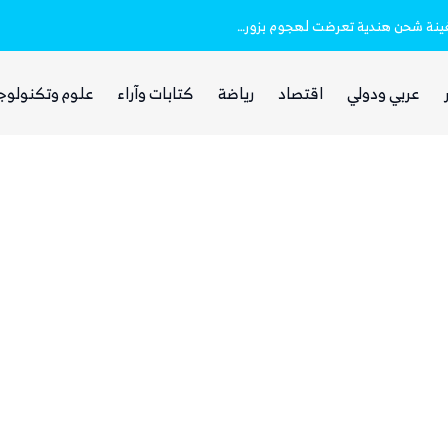
خفر السواحل والبحرية اليمنية ينقذان طاقم سفينة شحن هندية تعرضت لهجوم بزورق مفخخ
الفرصة التي انتظرها الحوثي!
عربي ودولي
اقتصاد
رياضة
كتابات وآراء
علوم وتكنولوج