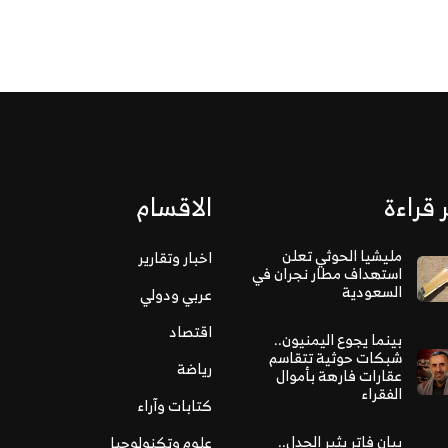
 قراءة
الاقسام
مليشيا الحوثي تعلن
اخبار وتقارير
استهداف مطار نجران في
السعودية
عربي ودولي
اقتصاد
بينما يجوع اليمنيون..
شبكات حوثية تتقاسم
رياضة
عقارات فارهة بأموال
الفقراء
كتابات وآراء
بيان فاتر يثير الجدل..
علوم وتكنولوجيا