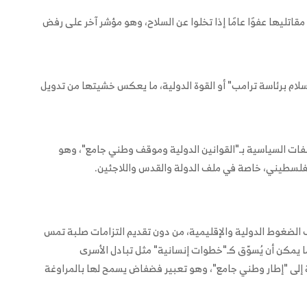
قاتليها عفوًا عامًا إذا تخلوا عن السلاح، وهو مؤشر آخر على رفض
لام برئاسة ترامب" أو القوة الدولية، ما يعكس خشيتها من تدويل
فات السياسية بـ"القوانين الدولية وموقف وطني جامع"، وهو
سطيني، خاصة في ملف الدولة والقدس واللاجئين.
لضغوط الدولية والإقليمية، من دون تقديم التزامات صلبة تمس
يمكن أن يُسوّق كـ"خطوات إنسانية" مثل تبادل الأسرى
 إلى "إطار وطني جامع"، وهو تعبير فضفاض يسمح لها بالمراوغة