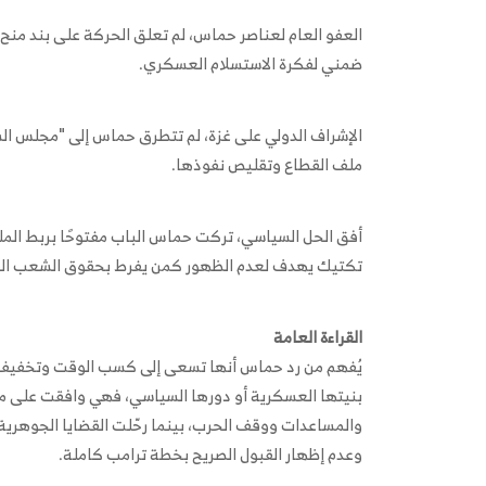
العفو العام لعناصر حماس، لم تعلق الحركة على بند منح م
ضمني لفكرة الاستسلام العسكري.
الإشراف الدولي على غزة، لم تتطرق حماس إلى "مجلس الس
ملف القطاع وتقليص نفوذها.
أفق الحل السياسي، تركت حماس الباب مفتوحًا بربط المل
تكتيك يهدف لعدم الظهور كمن يفرط بحقوق الشعب الفل
القراءة العامة
يُفهم من رد حماس أنها تسعى إلى كسب الوقت وتخفيف ا
بنيتها العسكرية أو دورها السياسي، فهي وافقت على ما 
والمساعدات ووقف الحرب، بينما رحّلت القضايا الجوهرية
وعدم إظهار القبول الصريح بخطة ترامب كاملة.