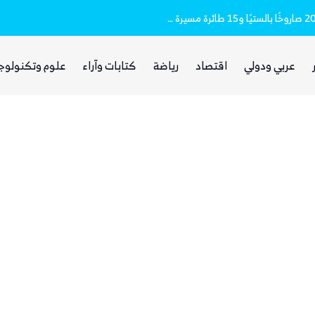
وزارة الدفاع (تفاصيل)
مقتل وإصابة 16 مدنيا.. الحوثيون أطلقوا نحو 20 صاروخًا بالستيًا و15 طائرة مسيرة على مأرب
عربي ودولي
اقتصاد
رياضة
كتابات وآراء
علوم وتكنولوج