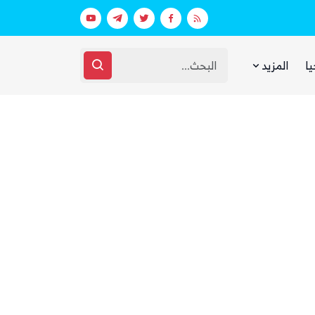
بيان فاتر يثير الجدل.. انتقادات لرد وزارة الدفاع اليمنية على الهجوم الحوثي على مأرب وحضرموت
يا
المزيد