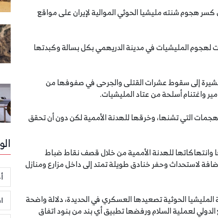
سر هجوم شنته مليشيا الحوثي الموالية لإيران على مواقع
دت لهجوم المليشيات في مدينة الدريهمي بكل بسالة وكبدتها
مشيرة إلى سقوط عشرات القتلى والجرحى في صفوفها من
مير واغتنام أسلحة من عتاد المليشيات.
لهجمات التي تشنها، وخرقها للهدنة الأممية لكن دون أن تحقق
الو
ها وانتهاكاتها للهدنة الأممية من خلال قصف نقاط ضباط
تباط التي أنشأتها الأمم المتحدة في أكتوبر 2019، إضافة لاستحداث وحفر خنادق طويلة تمتد إلى داخل مزارع ومنازل
أخ
المليشيا الحوثية تصعيدها العسكري في الحديدة، دلالة واضحة
ا
الدولي لعملية السلام ورفضها تطبيق أي بند من بنود اتفاق