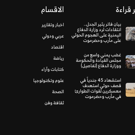
 قراءة
الاقسام
بيان فاتر يثير الجدل..
اخبار وتقارير
انتقادات لرد وزارة الدفاع
اليمنية على الهجوم الحوثي
عربي ودولي
على مأرب وحضرموت
اقتصاد
غضب يمني واسع من
رياضة
مجلس القيادة والحكومة
ووزارة الدفاع (تفاصيل)
كتابات وآراء
استشهاد 45 جندياً في
علوم وتكنولوجيا
قصف حوثي استهدف
معسكرين لقوات الطوارئ
الصحة
في مأرب وحضرموت
ثقافة وفن