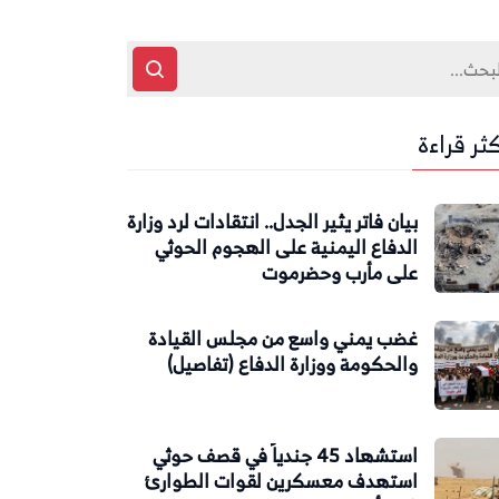
كثر قراءة
بيان فاتر يثير الجدل.. انتقادات لرد وزارة
الدفاع اليمنية على الهجوم الحوثي
على مأرب وحضرموت
غضب يمني واسع من مجلس القيادة
والحكومة ووزارة الدفاع (تفاصيل)
استشهاد 45 جندياً في قصف حوثي
استهدف معسكرين لقوات الطوارئ