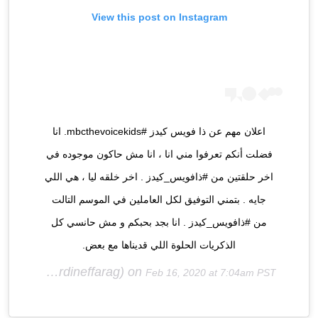
View this post on Instagram
اعلان مهم عن ذا فويس كيدز #mbcthevoicekids. انا
فضلت أنكم تعرفوا مني انا ، انا مش حاكون موجوده في
اخر حلقتين من #ذافويس_كيدز . اخر خلقه ليا ، هي اللي
جايه . بتمني التوفيق لكل العاملين في الموسم التالت
من #ذافويس_كيدز . انا بجد بحبكم و مش حانسي كل
الذكريات الحلوة اللي قديناها مع بعض.
(@nardineffarag) on
Farag
Feb 16, 2020 at 7:04am PST