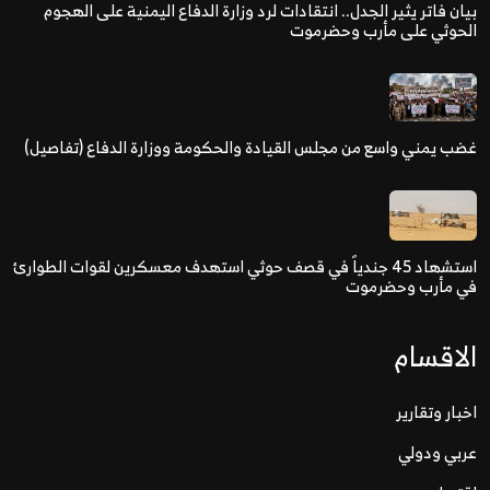
بيان فاتر يثير الجدل.. انتقادات لرد وزارة الدفاع اليمنية على الهجوم
الحوثي على مأرب وحضرموت
غضب يمني واسع من مجلس القيادة والحكومة ووزارة الدفاع (تفاصيل)
استشهاد 45 جندياً في قصف حوثي استهدف معسكرين لقوات الطوارئ
في مأرب وحضرموت
الاقسام
اخبار وتقارير
عربي ودولي