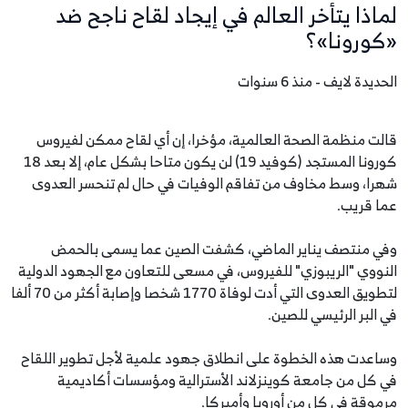
لماذا يتأخر العالم في إيجاد لقاح ناجح ضد
«كورونا»؟
الحديدة لايف - منذ 6 سنوات
قالت منظمة الصحة العالمية، مؤخرا، إن أي لقاح ممكن لفيروس
كورونا المستجد (كوفيد 19) لن يكون متاحا بشكل عام، إلا بعد 18
شهرا، وسط مخاوف من تفاقم الوفيات في حال لم تنحسر العدوى
عما قريب.
وفي منتصف يناير الماضي، كشفت الصين عما يسمى بالحمض
النووي "الريبوزي" للفيروس، في مسعى للتعاون مع الجهود الدولية
لتطويق العدوى التي أدت لوفاة 1770 شخصا وإصابة أكثر من 70 ألفا
في البر الرئيسي للصين.
وساعدت هذه الخطوة على انطلاق جهود علمية لأجل تطوير اللقاح
في كل من جامعة كوينزلاند الأسترالية ومؤسسات أكاديمية
مرموقة في كل من أوروبا وأميركا.