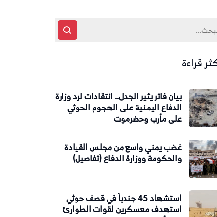
كثر قراءة
بيان فاتر يثير الجدل.. انتقادات لرد وزارة
الدفاع اليمنية على الهجوم الحوثي
على مأرب وحضرموت
غضب يمني واسع من مجلس القيادة
والحكومة ووزارة الدفاع (تفاصيل)
استشهاد 45 جندياً في قصف حوثي
استهدف معسكرين لقوات الطوارئ