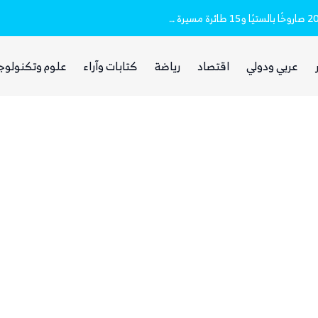
مقتل وإصابة 16 مدنيا.. الحوثيون أطلقوا نحو 20 صاروخًا بالستيًا و15 طائرة مسيرة على مأرب
غضب يمني واسع من مجلس القيادة والحكومة
عربي ودولي
اقتصاد
رياضة
كتابات وآراء
علوم وتكنولوج