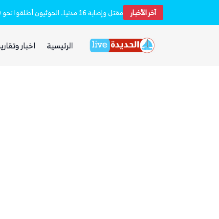
آخر الأخبار
بعد يومين من الانفجار.. الحوثيون ينتشلون جثث 26 من عناصر «القوة الصاروخية» في نفق بين الحيمة ومناخة
الرئيسية
اخبار وتقارير