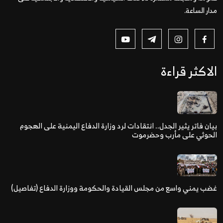
مدار الساعة.
الاكثر قراءة
بيان فاتر يثير الجدل.. انتقادات لرد وزارة الدفاع اليمنية على الهجوم
الحوثي على مأرب وحضرموت
غضب يمني واسع من مجلس القيادة والحكومة ووزارة الدفاع (تفاصيل)