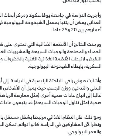
بحسب نيوز ميديكال.
وأجريت الدراسة في جامعة يوفاسكولا ومركز أبحاث الش
الغذائي يمكن أن يتنبأ بمعدل الشيخوخة البيولوجية ف
أعمارهم بين 20 و25 عاما.
ووجدت النتائج أن الأنظمة الغذائية التي تحتوي على 
الحمراء والمصنعة والوجبات السريعة والمشروبات الغا
النقيض، ارتبطت الأنظمة الغذائية الغنية بالخضروات و
السكرية، بإبطاء الشيخوخة البيولوجية.
وأشارت صوفي رافي، الباحثة الرئيسية في الدراسة، إل
البدني والتدخين ووزن الجسم، حيث يميل أن الأشخاص ا
غالبا إلى اتباع عادات صحية أخرى (مثل ممارسة الرياضة 
صحية (مثل تناول الوجبات السريعة) قد يتبعون عادات غ
ومع ذلك، ظل النظام الغذائي مرتبطا بشكل مستقل بالش
ونظرا لأن المشاركين في الدراسة كانوا توائم، تمكن الب
والعمر البيولوجي.