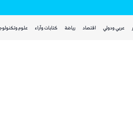
بينما يجوع اليمنيون.. شبكات حوثية تتقاسم 
عربي ودولي
اقتصاد
رياضة
كتابات وآراء
علوم وتكنولوج