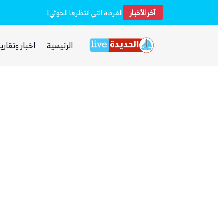
آخر الأخبار
خفر السواحل والبحرية اليمنية ينقذان طاقم سفينة شحن هندية تعرضت لهجوم بزورق مفخخ
الفرصة التي انتظرها الحوثي!
الرئيسية
اخبار وتقارير