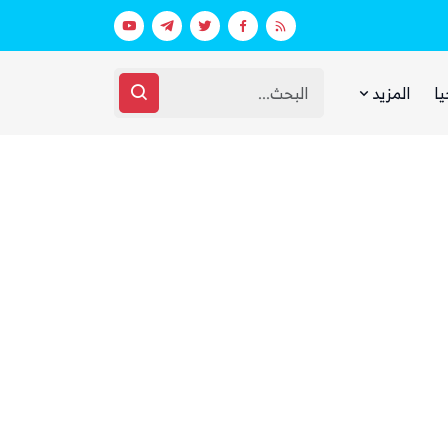
عقارات فارهة بأموال الفقراء
غضب يمني واسع من مجلس القيادة والحك
يا
المزيد