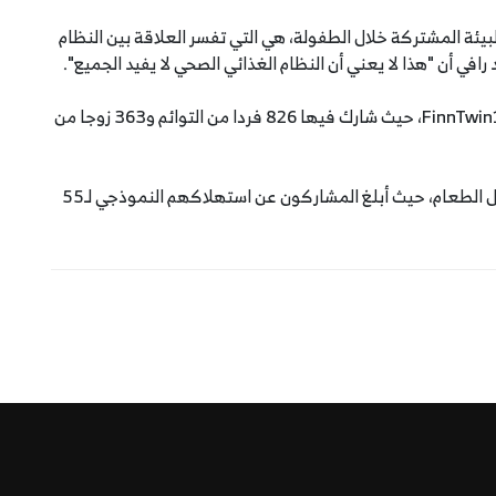
بيئة المشتركة خلال الطفولة، هي التي تفسر العلاقة بين النظام
في أن "هذا لا يعني أن النظام الغذائي الصحي لا يفيد الجميع".
جدير بالذكر أن الدراسة استخدمت بيانات من مشروع FinnTwin12، حيث شارك فيها 826 فردا من التوائم و363 زوجا من
وتم تقييم النظام الغذائي باستخدام استبيان لتكرار تناول الطعام، حيث أبلغ المشاركون عن استهلاكهم النموذجي لـ55