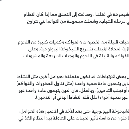
يخوخة في فنلندا، وهدفت إلى التحقق مما إذا كان النظام
ي مرحلة الشباب، وشملت مجموعة من التوائم التي تتراوح
كميات قليلة من الخضروات والفواكه وكميات كبيرة من اللحوم
زية المحلاة ارتبطت بتسريع الشيخوخة البيولوجية. وعلى
الفواكه والقليلة في اللحوم والوجبات السريعة والمشروبات
ى أن بعض الارتباطات قد تكون متعلقة بعوامل أخرى مثل النشاط
لذين يتبعون عادة صحية واحدة (مثل تناول الخضروات والفواكه)
أو تجنب التدخين). وبالمثل، فإن الذين يتبعون عادة واحدة غير
ير صحية أخرى (مثل قلة النشاط البدني أو التدخين).
يخوخة البيولوجية حتى بعد الأخذ في الاعتبار هذه العوامل،
احثون من دراسة تأثير الجينات على العلاقة بين النظام الغذائي