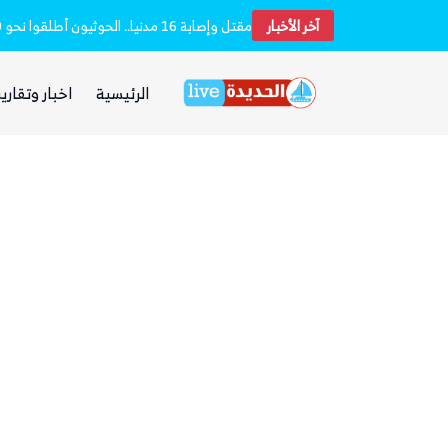
آخر الأخبار
بعد يومين من الانفجار.. الحوثيون ينتشلون جثث 26 من عناصر «القوة الصاروخية» في نفق بين الحيمة ومناخة
الرئيسية
اخبار وتقارير