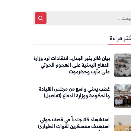
كثر قراءة
بيان فاتر يثير الجدل.. انتقادات لرد وزارة
الدفاع اليمنية على الهجوم الحوثي
على مأرب وحضرموت
غضب يمني واسع من مجلس القيادة
والحكومة ووزارة الدفاع (تفاصيل)
استشهاد 45 جندياً في قصف حوثي
استهدف معسكرين لقوات الطوارئ