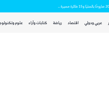
مقتل وإصابة 16 مدنيا.. الحوثيون أطلقوا نحو 20 صاروخًا بالستيًا و15 طائرة مسيرة على مأرب
غضب يمني واسع من مجلس القيادة والحكومة
عربي ودولي
اقتصاد
رياضة
كتابات وآراء
علوم وتكنولوج