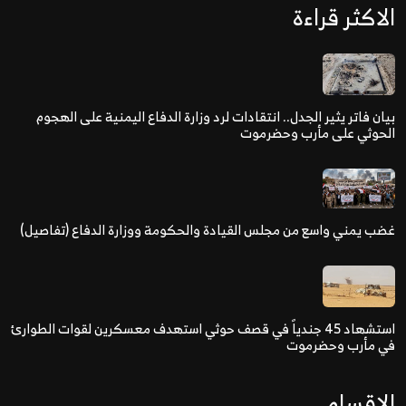
الاكثر قراءة
بيان فاتر يثير الجدل.. انتقادات لرد وزارة الدفاع اليمنية على الهجوم
الحوثي على مأرب وحضرموت
غضب يمني واسع من مجلس القيادة والحكومة ووزارة الدفاع (تفاصيل)
استشهاد 45 جندياً في قصف حوثي استهدف معسكرين لقوات الطوارئ
في مأرب وحضرموت
الاقسام