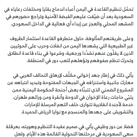
تحمّل تنظيم القاعدة في اليمن أعباء اندماج بقايا ومخلفات رعاياه في
السعودية بعد أن ضيّقت عليهم القبضة الأمنية وتراجع حضورهم في
المشهد المحلي والعجز عن إبداء أي فعالية في الداخل السعودي.
وعلى طريقتهم المألوفة، حاول متطرفو القاعدة استثمار الظروف
غير الطبيعية التي يشهدها اليمن من انفلات وحرب على الحوثيين
الذين لا يقلّون عنهم تشدّدا ورجعية، وشرعوا في بناء قاعدة انطلاق
وتحرك تنظم صفوفهم وتؤهلهم للعب دور في المنطقة.
يأتي ذلك في إطار جهد إخواني مكثّف لإرهاق التحالف العربي في
معارك جانبية واستنزافه في الجبهات المفتوحة وتبديد انتباهه عن
المشروع الضمني الذي تتبنّاه بعض أجنحة الحكومة اليمنية ممن
يلبّي حاجات رعاة الإخوان في الدوحة وأنقرة ومن ورائهم طهران،
خدمة لأجندة انقلابية تتوارى خلف التهم المرسلة للإمارات
والتشويش على جهدها والمنسجم مع نوايا الرياض الحميدة.
فضلا عن دور وظيفي يأتي في صميم عقيدة التنظيم وهويته، بعرقلة
سعي السعودية في مرحلتها التحولية القائمة هذه الأيام. ولعل