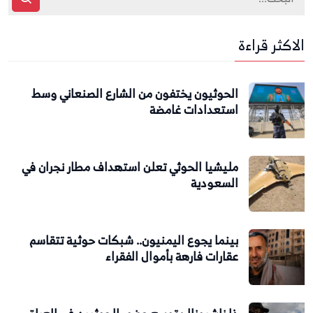
الاكثر قراءة
الحوثيون يختفون من الشارع الصنعاني وسط
استعدادات غامضة
مليشيا الحوثي تعلن استهداف مطار نجران في
السعودية
بينما يجوع اليمنيون.. شبكات حوثية تتقاسم
عقارات فارهة بأموال الفقراء