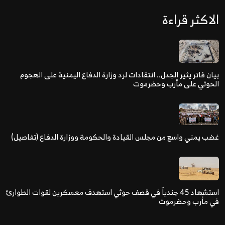
الاكثر قراءة
بيان فاتر يثير الجدل.. انتقادات لرد وزارة الدفاع اليمنية على الهجوم
الحوثي على مأرب وحضرموت
غضب يمني واسع من مجلس القيادة والحكومة ووزارة الدفاع (تفاصيل)
استشهاد 45 جندياً في قصف حوثي استهدف معسكرين لقوات الطوارئ
في مأرب وحضرموت