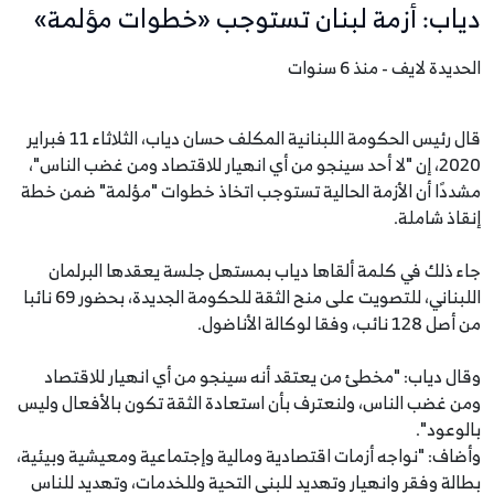
دياب: أزمة لبنان تستوجب «خطوات مؤلمة»
الحديدة لايف - منذ 6 سنوات
قال رئيس الحكومة اللبنانية المكلف حسان دياب، الثلاثاء 11 فبراير
2020، إن "لا أحد سينجو من أي انهيار للاقتصاد ومن غضب الناس"،
مشددًا أن الأزمة الحالية تستوجب اتخاذ خطوات "مؤلمة" ضمن خطة
إنقاذ شاملة.
جاء ذلك في كلمة ألقاها دياب بمستهل جلسة يعقدها البرلمان
اللبناني، للتصويت على منح الثقة للحكومة الجديدة، بحضور 69 نائبا
من أصل 128 نائب، وفقا لوكالة الأناضول.
وقال دياب: "مخطئ من يعتقد أنه سينجو من أي انهيار للاقتصاد
ومن غضب الناس، ولنعترف بأن استعادة الثقة تكون بالأفعال وليس
بالوعود".
وأضاف: "نواجه أزمات اقتصادية ومالية وإجتماعية ومعيشية وبيئية،
بطالة وفقر وانهيار وتهديد للبنى التحية وللخدمات، وتهديد للناس