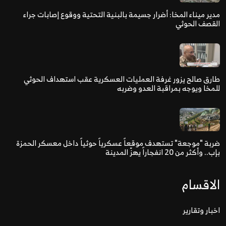
مدير ميناء المخا: أضرار جسيمة بالبنية التحتية ووقوع إصابات جراء
القصف الحوثي
طارق صالح يزور غرفة العمليات العسكرية عقب استهداف الحوثي
للمخا ويوجه بمراقبة العدو وضربه
ضربة "موجعة" تستهدف موقعاً عسكرياً حوثياً داخل معسكر الحمزة
بإب.. وأكثر من 20 انفجاراً يهزّ المدينة
الاقسام
اخبار وتقارير