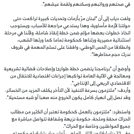
في صحتهم ورواتبهم وسكنهم ولقمة عيشهم".
ولفت دياب إلى أن "لبنان مرّ بأزمات وتحديات كبيرة تراكمت حتى
حولتنا لأزمة مأساوية، وهذا يستدعي مراجعة للأسباب، ويستوجب
اتخاذ خطوات بعضها مؤلم ضمن خطة إنقاذ شاملة، ولأننا في مرحلة
استثنائية مصيرية ورثناها كحكومة تماما كما ورثها الشعب،
وانطلاقا من الحس الوطني، وافقنا على تسلم المهمة في ظروف
ندرك حجم مخاطرها".
وأوضح أن "برنامجنا يتضمن خطة طوارئ وإصلاحات قضائية تشريعية
ومعالجة في الآلية العامة تواكبها إجراءات اقتصادية للانتقال من
الاقتصادي الريعي إلى الإنتاجي".
وأردف: "ملتزمون بسرعة التنفيذ لأن التأخر يكلف المزيد من الخسائر،
وقد نصل إلى انهيار كامل يكون الخروج منه صعبا أو شبه مستحيلا".
واستطرد: "ملتزمون بالعمل كحكومة تعتبر أن الكثير من مطالب
الحراك محقة وملحة، حكومة نزيهة وشفافة تتواصل مباشرة مع
جميع المواطنين وخاصة مع الحراك".
وفي 21 يناير/كانون الثاني الماضي، أعلن دياب تشكيله حكومته