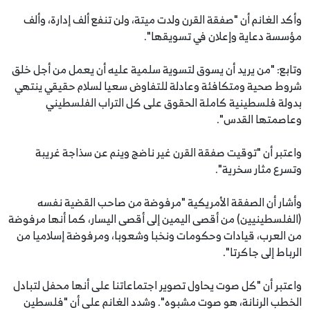
وأكد الغانم أن "صفقة القرن ولدت ميتة، ولن تنفع ألف إدارة، وألف
مؤسسة دعاية وإعلان في تسويقها".
وتابع: "من يريد أن يسوق لتسوية سلمية عليه أن يعمل من أجل خلق
شروط صحية ومتكافئة وعادلة للتفاوض سعيا لسلام حقيقي ينتهي
بدولة فلسطينية كاملة الحقوق على كل التراب الفلسطيني
وعاصمتها القدس".
واعتبر أن "توقيت صفقة القرن غير ناضج وينم عن سذاجة غريبة
وتسرع مثار سخرية".
وأشار أن الصفقة الأمريكية "مرفوضة من صاحب القضية نفسه
(الفلسطينيين) من أقصى اليمين إلى أقصى اليسار، كما أنها مرفوضة
من العرب، قيادات وحكومات ونخبا وشعوبا، ومرفوضة إسلاميا من
الرباط إلى جاكرتا".
واعتبر أن "كل صوت يحاول تصوير اجتماعاتنا على أنها محفل لتبادل
الخطب الرنانة، هو صوت مشبوه". وشدد الغانم على أن "فلسطين