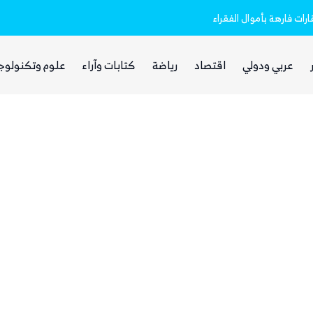
رات فارهة بأموال الفقراء
مليشيا الحوثي تعلن استهداف مطار نجران 
عربي ودولي
اقتصاد
رياضة
كتابات وآراء
علوم وتكنولوج