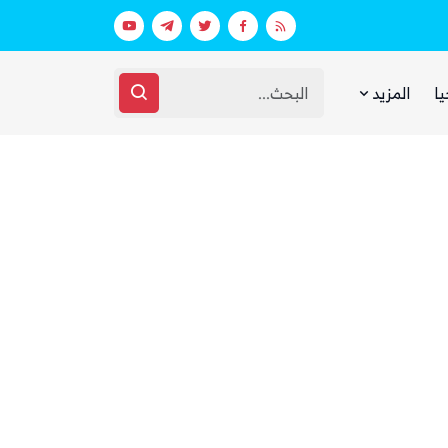
في السعودية
ذا ناشيونال: توسع حضور الحوثيين في ال
يا
المزيد