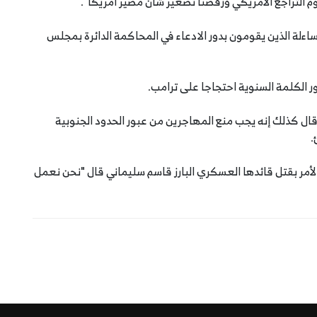
التراجع الأمريكي ورفضنا تصغير شأن مصير أمريكا".
اءلة الذين يقومون بدور الادعاء في المحاكمة الدائرة بمجلس
الكلمة السنوية احتجاجا على ترامب.
قال كذلك إنه يجب منع المهاجرين من عبور الحدود الجنوبية
.
الأمر بقتل قائدها العسكري البارز قاسم سليماني قال "نحن نعمل