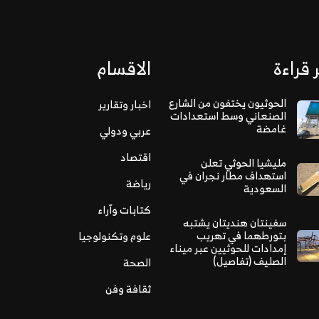
 قراءة
الاقسام
الحوثيون يختفون من الشارع
اخبار وتقارير
الصنعاني وسط استعدادات
غامضة
عربي ودولي
اقتصاد
مليشيا الحوثي تعلن
استهداف مطار نجران في
رياضة
السعودية
كتابات وآراء
سفينتان هنديتان يشتبه
بتورطهما في تهريب
علوم وتكنولوجيا
إمدادات للحوثيين عبر ميناء
الصليف (تفاصيل)
الصحة
ثقافة وفن