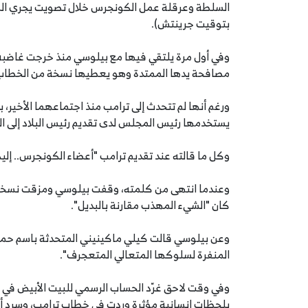
بتوقيت جرينتش).
وفي أول مرة يلتقي فيها مع بيلوسي منذ خرجت غاضبة م
مصافحة يدها الممتدة وهو يعطيها نسخة من الخطاب ق
ورغم أنها لم تتحدث إلى ترامب منذ اجتماعهما الأخير، ب
يستخدمها رئيس المجلس لدى تقديم رئيس البلاد إلى ا
وكل ما قالته عند تقديم ترامب "أعضاء الكونجرس.. إليك
وعندما انتهى من كلمته، وقفت بيلوسي ومزقت نسخة م
كان "الشيء المهذب مقارنة بالبديل".
وعن بيلوسي قالت كيلي ماكينيني المتحدثة باسم حملة
المنفرة لسلوكها المتعالي المتعجرف".
وفي وقت لاحق غرّد الحساب الرسمي للبيت الأبيض في 
بلحظات إنسانية مؤثرة وردت في خطاب ترامب، وسرد أم