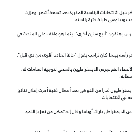
كر قبل الانتخابات الرئاسية المقررة بعد تسعة أشهر. وعززت
امب وبيلوسي طيلة فترة رئاسته.
جرس يهتفون "أربع سنين أخرى" بينما هو واقف على المنصة في
أسه بينما كان ترامب يقول "حالة اتحادنا أقوى من ذي قبل".
عضاء الكونجرس الديمقراطيين بالسعي لتوجيه اتهامات له،
طابه.
الديمقراطيون قدرا من الفوضى بعد أعطال فنية أخرت إعلان نتائج
ه في الانتخابات.
س الديمقراطي باراك أوباما وقال إنه تمكن من تعزيز النمو