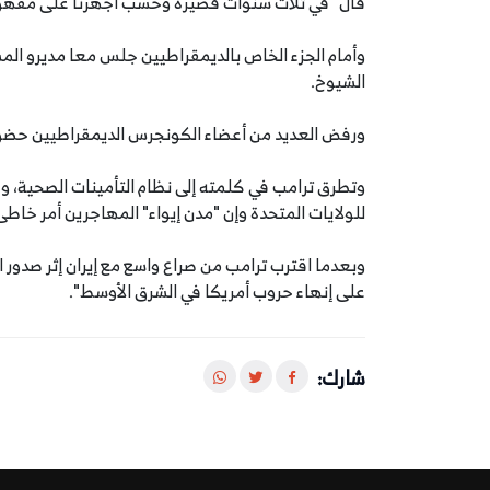
قال "في ثلاث سنوات قصيرة وحسب أجهزنا على مفهوم 
وأمام الجزء الخاص بالديمقراطيين جلس معا مديرو المس
الشيوخ.
ورفض العديد من أعضاء الكونجرس الديمقراطيين حضور 
وتطرق ترامب في كلمته إلى نظام التأمينات الصحية، و
للولايات المتحدة وإن "مدن إيواء" المهاجرين أمر خاطئ
وبعدما اقترب ترامب من صراع واسع مع إيران إثر صدور 
على إنهاء حروب أمريكا في الشرق الأوسط".
شارك: