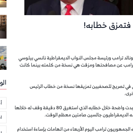
فتمزق خطابه!
دونالد ترامب ورئيسة مجلس النواب الديمقراطية نانسي بيلوسي
تحاد الاربعاء 5 فبراير، وامتنع ترامب عن مصافحتها ومزقت هي نسخة من كلمته بينما كانت
الو
 في تصريح للصحفيين تمزيقها نسخة من خطاب الرئيس
خرى.
أخ
وتجنب ترامب الحديث عن مساءلته لكن جراح المعركة بدت واضحة خلال خطابه الذي استغرق 80 دقيقة وقف له خلالها
 الديمقراطيون جالسين صامتين معظم الوقت.
ا
لجمهوريون ترامب اليوم الأربعاء من اتهامات بإساءة استخدام
ر