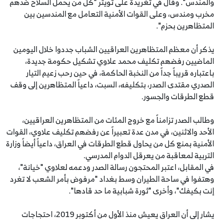
والمندس". وقال في تغريدة على تويتر "كل من يحمل السلاح ضدهم
مخرب ومندس، وعلى القوات الأمنية التعامل مع المندسين بين
المتظاهرين بحزم".
يذكر أن معظم المتظاهرين العراقيين الشباب جددوا خلال اليومين
الماضيين رفضهم تكليف محمد علاوي تشكيل حكومة جديدة،
باعتباره قريباً جداً من النخبة الحاكمة، في حين رحب زعيم التيار
الصدري مقتدى الصدر، بتكليفه، السبت، داعياً المتظاهرين إلى وقف
قطع الطرقات والجسور.
وطالب الصدر تزامناً مع خروج المئات من المتظاهرين العراقيين،
الأحد والاثنين، في مدن عدة تعبيراً عن رفضهم تكليف علاوي، القوات
الأمنية بمنع كل من يحاول قطع الطرقات في العراق، داعياً أيضاً وزارة
التربية لمعاقبة من يعرقل الدوام المدرسي.
في المقابل، اعتبر المحتجون رسالة الصدر ودعمه لعلاوي "خيانة"،
وهتفوا في ساحة الطيران وسط بغداد "مرفوض بأمر الشعب لا تغرد
إنت بكيفك"، وأخرى "ثورة شبابية ما حد قادها".
يشار إلى أن العراق يعيش منذ الأول من أكتوبر 2019، احتجاجات