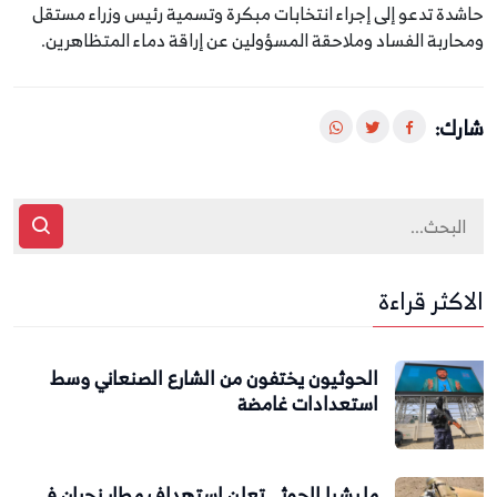
حاشدة تدعو إلى إجراء انتخابات مبكرة وتسمية رئيس وزراء مستقل
ومحاربة الفساد وملاحقة المسؤولين عن إراقة دماء المتظاهرين.
شارك:
الاكثر قراءة
الحوثيون يختفون من الشارع الصنعاني وسط
استعدادات غامضة
مليشيا الحوثي تعلن استهداف مطار نجران في