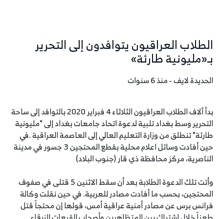
الطلاب العراقيون يتوافدون إلى التحرير
بـ«مليونية طارئة»
الحديدة لايف - منذ 6 سنوات
بدأ آلاف الطلاب العراقيون الثلاثاء 4 فبراير 2020 بالتوافد إلى ساحة
التحرير وسط بغداد تلبية لدعوة اتحاد جامعات بغداد إلى "مليونية
طارئة" تنطلق من وزارة التعليم العالي إلى العاصمة العراقية .في
حين أفادت وسائل اعلام محلية بقطع المحتجين 3 جسور في مدينة
الناصرية، مركز محافظة ذي قار (جنوب البلاد)
وأتت تلك الدعوة الطلابة بعد أن سقط الاثنين 5 قتلى في صفوف
المحتجين، بحسب ما أفادت مصادر للعربية. في حين نقلت وكالة
فرانس برس عن مصادر أمنية عراقية أمس، قولها إن محتجاً قتل
طعناً خلال اشتباك بين المتظاهرين وأصحاب القبعات الزرقاء