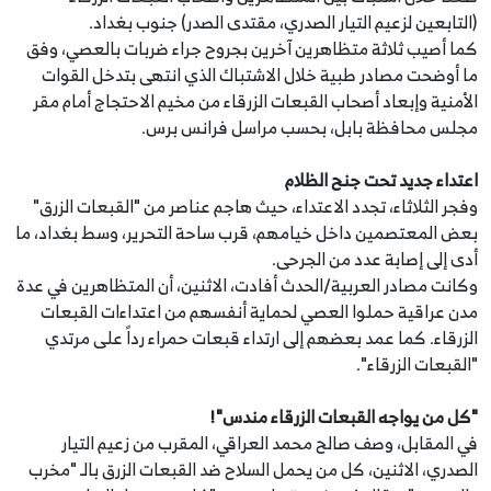
(التابعين لزعيم التيار الصدري، مقتدى الصدر) جنوب بغداد.
كما أصيب ثلاثة متظاهرين آخرين بجروح جراء ضربات بالعصي، وفق
ما أوضحت مصادر طبية خلال الاشتباك الذي انتهى بتدخل القوات
الأمنية وإبعاد أصحاب القبعات الزرقاء من مخيم الاحتجاج أمام مقر
مجلس محافظة بابل، بحسب مراسل فرانس برس.
اعتداء جديد تحت جنح الظلام
وفجر الثلاثاء، تجدد الاعتداء، حيث هاجم عناصر من "القبعات الزرق"
بعض المعتصمين داخل خيامهم، قرب ساحة التحرير، وسط بغداد، ما
أدى إلى إصابة عدد من الجرحى.
وكانت مصادر العربية/الحدث أفادت، الاثنين، أن المتظاهرين في عدة
مدن عراقية حملوا العصي لحماية أنفسهم من اعتداءات القبعات
الزرقاء. كما عمد بعضهم إلى ارتداء قبعات حمراء رداً على مرتدي
"القبعات الزرقاء".
"كل من يواجه القبعات الزرقاء مندس"!
في المقابل، وصف صالح محمد العراقي، المقرب من زعيم التيار
الصدري، الاثنين، كل من يحمل السلاح ضد القبعات الزرق بالـ "مخرب