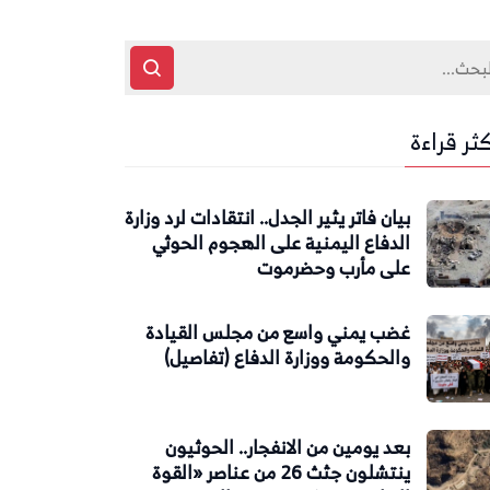
كثر قراءة
بيان فاتر يثير الجدل.. انتقادات لرد وزارة
الدفاع اليمنية على الهجوم الحوثي
على مأرب وحضرموت
غضب يمني واسع من مجلس القيادة
والحكومة ووزارة الدفاع (تفاصيل)
بعد يومين من الانفجار.. الحوثيون
ينتشلون جثث 26 من عناصر «القوة