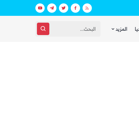
الحوثيون يستهدفون ميناء المخا بأكثر من 15 هجوماً.. والدفاعات الجوية للمقاومة تسقط عدة مسيّرات
يا
المزيد