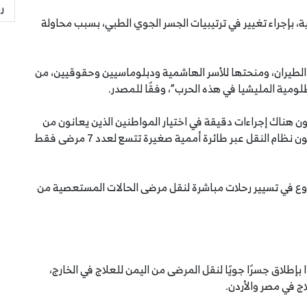
ر
ة، بإجراء تغيير في ترتيبيات الجسر الجوي الطبي، بسبب محاولة
 الطيران، ومنحتها للأسر الهاشمية ودبلوماسيين وحقوقيين، من
لومية المليشيا في هذه الحرب”، وفقًا للمصدر.
ن هناك إجراءات دقيقة في اختيار المواطنين الذين يعانون من
مرض مستعص، ويصعب علاجه داخل اليمن، بحث سيكون نظام النقل عبر طائرة أممية صغيرة تتسع لعدد 7 مرضى فقط
ة الخارجية عن الشروع في تسيير رحلات مباشرة لنقل مرضى الحالات المستعصية من
 بإطلاق جسرًا جويًا لنقل المرضى من اليمن للعلاج في الخارج،
ج في مصر والأردن.