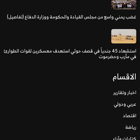
غضب يمني واسع من مجلس القيادة والحكومة ووزارة الدفاع (تفاصيل)
استشهاد 45 جندياً في قصف حوثي استهدف معسكرين لقوات الطوارئ
في مأرب وحضرموت
الاقسام
اخبار وتقارير
عربي ودولي
اقتصاد
رياضة
كتابات وآراء