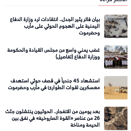
بيان فاتر يثير الجدل.. انتقادات لرد وزارة الدفاع
اليمنية على الهجوم الحوثي على مأرب
وحضرموت
غضب يمني واسع من مجلس القيادة والحكومة
ووزارة الدفاع (تفاصيل)
استشهاد 45 جندياً في قصف حوثي استهدف
معسكرين لقوات الطوارئ في مأرب وحضرموت
بعد يومين من الانفجار.. الحوثيون ينتشلون جثث
26 من عناصر «القوة الصاروخية» في نفق بين
الحيمة ومناخة