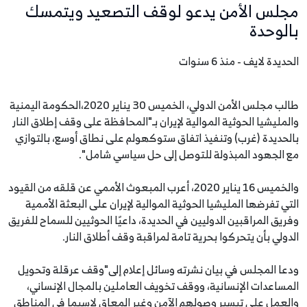
مجلس الأمن يدعو لوقف التصعيد ويتمسك
بالوحدة
الحديدة لايف - منذ 6 سنوات
طالب مجلس الأمن الدولي، الخميس 30 يناير 2020،الحكومة اليمنية
والمليشيا الحوثية الموالية لإيران بـ"المحافظة على وقف إطلاق النار
بالحديدة (غرب) وتنفيذ اتفاق ستوكهولم على نطاق أوسع، بالتوازي
مع الجهود المبذولة للتوصل إلى حل سياسي شامل".
والخميس 16 يناير 2020، أعرب المبعوث الأممي عن قلقه من القيود
التي تفرضها المليشيا الحوثية الموالية لإيران على البعثة الأممية
وفريق المراقبين الدوليين في الحديدة، داعيًا الحوثيين للسماح للفريق
الدولي بأن يتحركوا بحرية تامة لمراقبة وقف أطلاق النار.
ودعا المجلس في بيان نشرته وسائل إعلام إلى"وقف عرقلة وتحويل
المساعدات الإنسانية، ووقف تخويف العاملين بالمجال الإنساني،
والعمل على تيسير وصولهم الآمن وغير المعاق لاسيما في المناطق