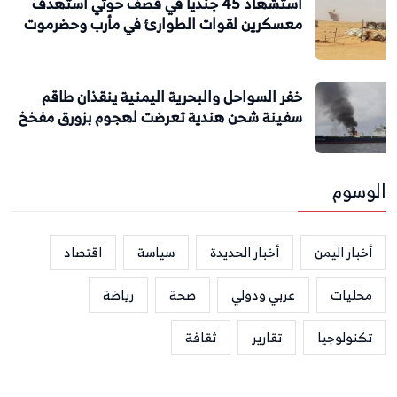
استشهاد 45 جندياً في قصف حوثي استهدف
معسكرين لقوات الطوارئ في مأرب وحضرموت
خفر السواحل والبحرية اليمنية ينقذان طاقم
سفينة شحن هندية تعرضت لهجوم بزورق مفخخ
الوسوم
أخبار اليمن
أخبار الحديدة
سياسة
اقتصاد
محليات
عربي ودولي
صحة
رياضة
تكنولوجيا
تقارير
ثقافة